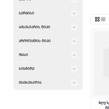
Filter
ᲡᲔᲠᲕᲘᲡᲘ
Filter
ᲐᲥᲡᲔᲡᲣᲐᲠᲘᲡ ᲢᲘᲞᲘ
Filter
ᲞᲠᲝᲓᲣᲥᲢᲘᲡ ᲢᲘᲞᲘ
Filter
ᲤᲐᲡᲘ
Filter
ᲡᲘᲮᲨᲘᲠᲔ
Filter
ᲗᲐᲕᲡᲔᲑᲐᲓᲘᲐ
Filter
ბლუ ს
ტ