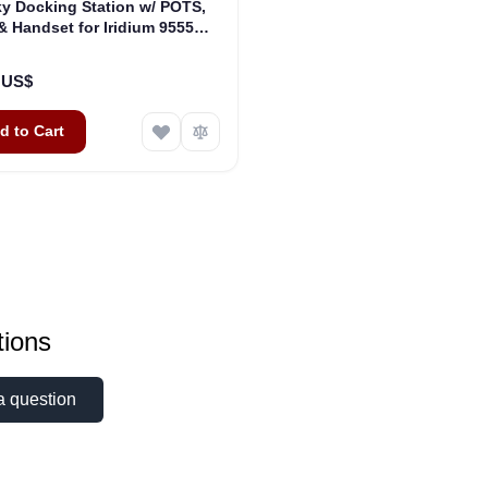
y Docking Station w/ POTS,
 Handset for Iridium 9555
ite Phones (ASE-DK075-H87)
0 US$
d to Cart
ions
a question