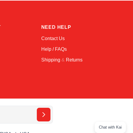
T
NEED HELP
Contact Us
Help / FAQs
Shipping
&
Returns
Chat with Kai