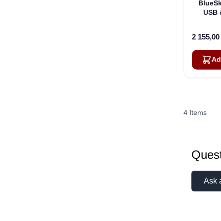
BlueSk
USB &
Satell
2 155,0
Ad
4
Items
Quest
Ask 