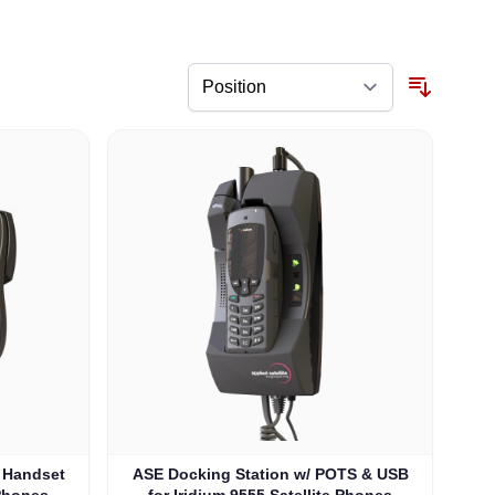
/ Handset
ASE Docking Station w/ POTS & USB
 Phones
for Iridium 9555 Satellite Phones