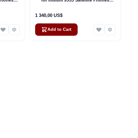
(ASE-DK075)
1 340,00 US$
Add to Cart