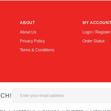
ABOUT
MY ACCOUN
About Us
Login / Register
Privacy Policy
Order Status
Terms & Conditions
Email Address
UCH!