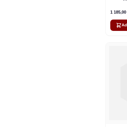
ტელე
1 185,0
Ad