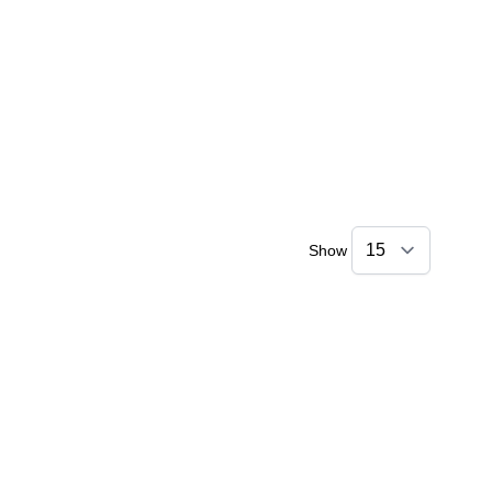
Show
Kai
Online — typically replies instantly