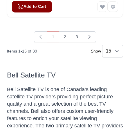
Add to Cart
1
2
3
You're currently reading page
Page
Page
Items
1
-
15
of
39
Show
Bell Satellite TV
Bell Satellite TV is one of Canada’s leading
satellite TV providers providing perfect picture
quality and a great selection of the best TV
channels. Bell also offers custom user-friendly
features to enrich your satellite viewing
experience. The two primary satellite TV providers