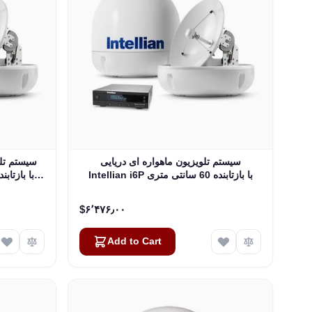
سیستم تلویزیون ماهواره ای دریایی
سیستم تلو
Intellian i6P با بازتابنده 60 سانتی متری
(23.6 اینچی) و چهارگانه LNB جهانی (B4-
619Q)
‎$۶٬۴۷۶٫۰۰
Add to Cart