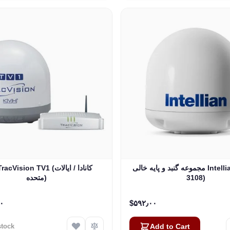
مجموعه گنبد و پایه خالی Intellian i3 (S2-
KVH TracVision TV1 (کانادا
3108)
متحده)
۹۵٫۰۰
‎$۵۹۲٫۰۰
stock
Add to Cart