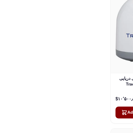
یایی KVH
Tra
Ad