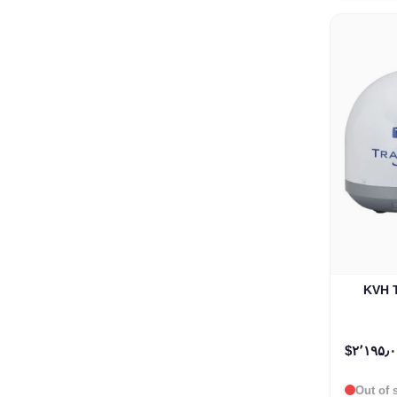
 / ایالات
‎$۲٬۱
Out of 