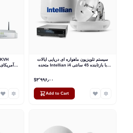
سیستم تلویزیون ماهواره ای دریایی ایالات
متحده Intellian i4 با بازتابنده 45 سانتی
متری (17.7 اینچی) و LNB تمام آمریکا (B4-
409AA)
‎$۳٬۹۹۶٫۰۰
Add to Cart