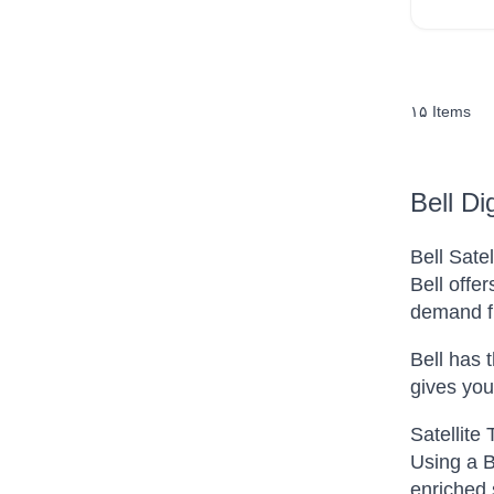
۱۵
Items
Bell Di
Bell Sate
Bell offe
demand fi
Bell has 
gives yo
Satellite
Using a B
enriched 