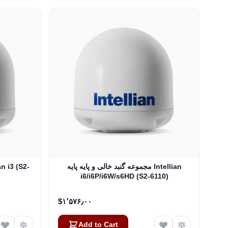
مجموعه گنبد خالی و پایه پایه Intellian
i6/i6P/i6W/s6HD (S2-6110)
‎$۱٬۵۷۶٫۰۰
Add to Cart