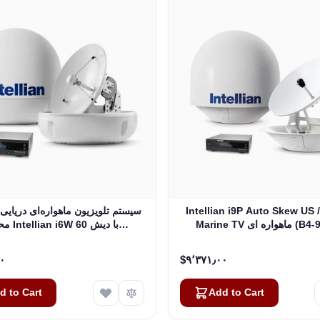
Intellian i9P Auto Skew US
سیستم تلویزیون ماهواره‌ای دریایی 
 ای (B4-919AA)
محوره n i6W
(B4-619W2)
۰۴٫۵۰
‎$۹٬۳۷۱٫۰۰
d to Cart
Add to Cart