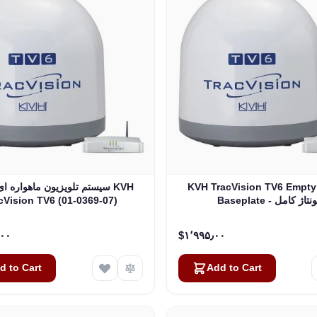
KVH TracVision TV6 Empty
سیستم تلویزیون ماهواره ای در
Basepl - مونتاژ کامل
cVision TV6 (01-0369-07)
‎$۱۰٬۵۰۰٫۰۰
‎$۱٬۹۹۵٫۰۰
d to Cart
Add to Cart