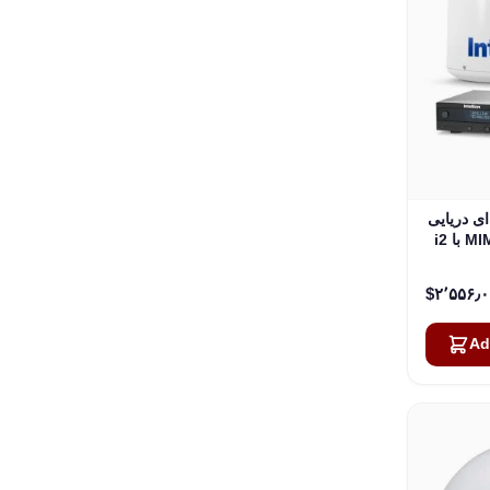
یی Intellian
i2 با MIM برای Dish Network و Bell TV
‎$۲٬۵
Ad