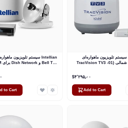
سیستم تلویزیون ماهواره‌ای KVH
سیستم تلویزیون ماهواره‌ای دریا
TracVision TV3 آمریکای شمالی (01-
(B4-I2DN)
0368-07)
۵۶٫۰۰
‎$۴٬۲۹۵٫۰۰
d to Cart
Add to Cart