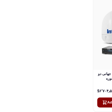
جهانی دو
Intellia با دیش 60
سانتی‌متری (23.6 اینچ) و WorldView LNB
‎$۶٬۷
Ad