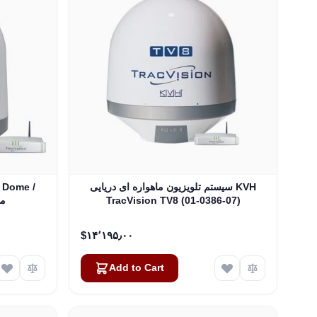
سیستم تلویزیون ماهواره ای دریایی KVH
 Dome /
TracVision TV8 (01-0386-07)
ate
‎$۱۴٬۱۹۵٫۰۰
Add to Cart