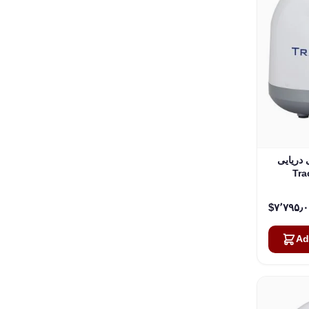
یایی KVH
Tra
‎$۷٬۷
Ad