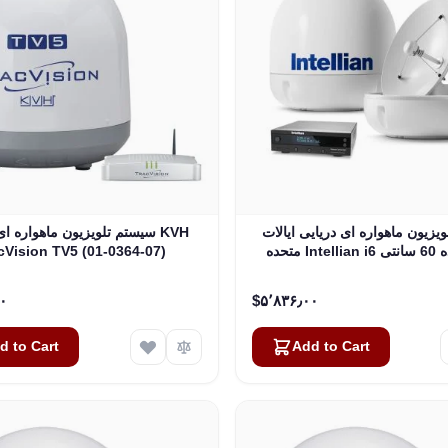
یزیون ماهواره ای دریایی ایالات
سیستم تلویزیون ماهواره ای در
متحده Intellian i6 با بازتابنده 60 سانتی
cVision TV5 (01-0364-07)
متری (23.6 اینچی) و LNB تمام آمریکا (B4-
609AA)
۹۵٫۰۰
‎$۵٬۸۳۶٫۰۰
d to Cart
Add to Cart