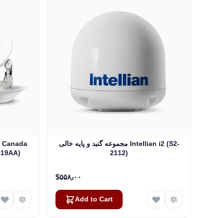
مجموعه گنبد و پایه خالی Intellian i2 (S2-
 / Canada
2112)
Marine TV ماهواره
‎$۵۵۸٫۰۰
Add to Cart