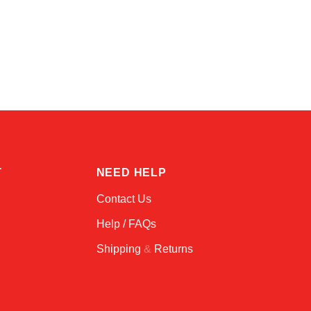
Kai
Online — typically replies instantly
T
NEED HELP
Contact Us
Help / FAQs
Shipping
&
Returns