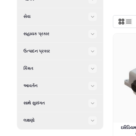
Filter
સેવા
Filter
સહાયક પ્રકાર
Filter
ઉત્પાદન પ્રકાર
Filter
કિંમત
Filter
આવર્તન
Filter
સાથે સુસંગત
Filter
લક્ષણો
Filter
ઇરિડિયમ 