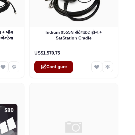
ptions chosen on the product page
The price depends on the options chosen on th
ન + બીમ
Iridium 9555N સેટેલાઇટ ફોન +
 એન્ટેના
SatStation Cradle
US$1,570.75
Configure