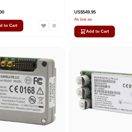
00
US$549.95
As low as
d to Cart
Add to Cart