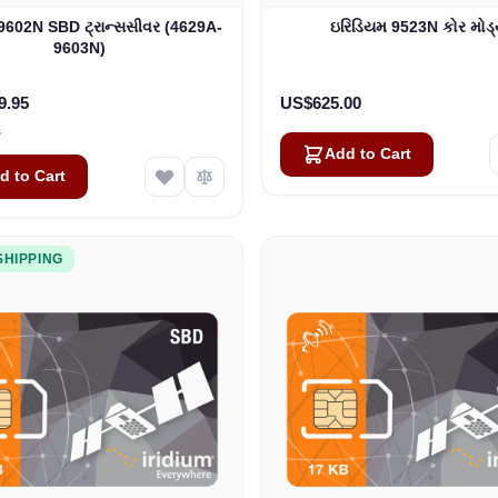
9602N SBD ટ્રાન્સસીવર (4629A-
ઇરિડિયમ 9523N કોર મોડ્
9603N)
9.95
US$625.00
s
Add to Cart
d to Cart
SHIPPING