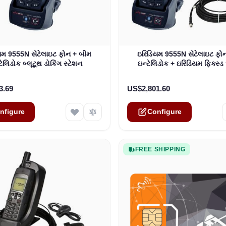
e depends on the options chosen on the product page
The price depends on the o
યમ 9555N સેટેલાઇટ ફોન + બીમ
ઇરિડિયમ 9555N સેટેલાઇટ ફો
ટેલિડોક બ્લૂટૂથ ડોકિંગ સ્ટેશન
ઇન્ટેલિડોક + ઇરિડિયમ ફિક્સ્ડ
3.69
US$2,801.60
nfigure
Configure
FREE SHIPPING