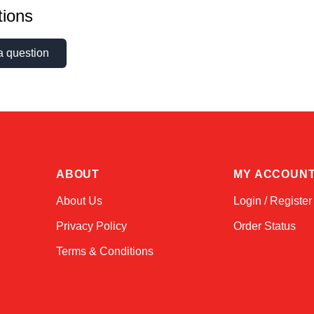
ions
a question
ABOUT
MY ACCOUN
About Us
Login / Register
Privacy Policy
Order Status
Terms & Conditions