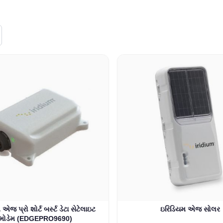
એજ પ્રો શોર્ટ બર્સ્ટ ડેટા સેટેલાઇટ
ઇરિડિયમ એજ સોલર
મોડેમ (EDGEPRO9690)