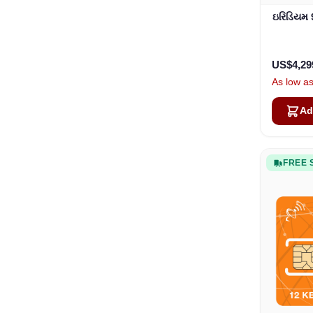
ઇરિડિયમ 
US$4,29
As low a
Ad
FREE 