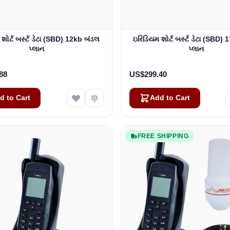
શોર્ટ બર્સ્ટ ડેટા (SBD) 12kb બંડલ
ઇરિડિયમ શોર્ટ બર્સ્ટ ડેટા (SBD)
પ્લાન
પ્લાન
88
US$299.40
d to Cart
Add to Cart
FREE SHIPPING