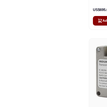
US$695.
Ad