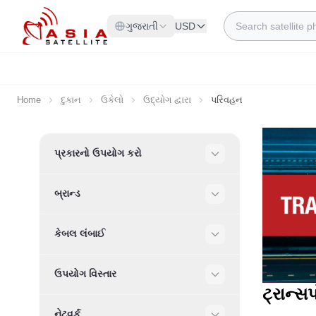
Skip to Content
Search
ગુજરાતી
USD
Home
દુકાન
ઉકેલો
ઉદ્યોગ દ્વારા
પરિવહન
Skip to product list
પ્રકારનો ઉપયોગ કરો
Filter
બ્રાન્ડ
Filter
કેબલ લંબાઈ
Filter
ઉપયોગ વિસ્તાર
Filter
ટ્રાન્સ
નેટવર્ક