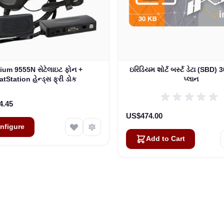
e depends on the options chosen on the product page
dium 9555N સેટેલાઇટ ફોન +
ઇરિડિયમ શોર્ટ બર્સ્ટ ડેટા (SBD)
atStation હેન્ડ્સ ફ્રી ડોક
પ્લાન
4.45
US$474.00
nfigure
Add to Cart