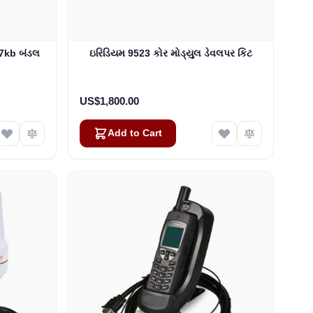
 17kb બંડલ
ઇરિડિયમ 9523 કોર મોડ્યુલ ડેવલપર કિટ
US$1,800.00
Add to Cart