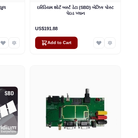
યુલ
ઇરિડિયમ શોર્ટ બર્સ્ટ ડેટા (SBD) બેઝિક પોસ્ટ
પેઇડ પ્લાન
US$191.88
Add to Cart