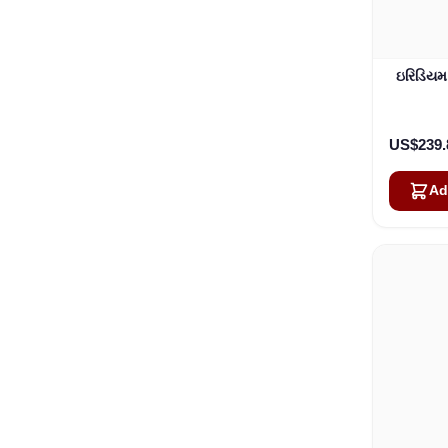
ઇરિડિયમ 
US$239.
Ad