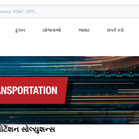
દુકાન
યોજનાઓ
આધાર
સંપર્ક કરો
પોર્ટેશન સોલ્યુશન્સ