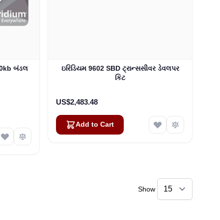
 30kb બંડલ
ઇરિડિયમ 9602 SBD ટ્રાન્સસીવર ડેવલપર
કિટ
US$2,483.48
Add to Cart
Show