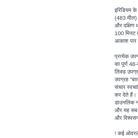
इरिडियम के
(483 मील) ऊप
और दक्षिण ध
100 मिनट मे
आकाश पार क
प्रत्येक उप
का पूर्ण 48
लिंक्ड उपग्
उपग्रह "बात
संचार स्वचा
कर देते है
डाउनलिंक नह
और यह सब कु
और विश्वसनी
! कई ओवरलैप