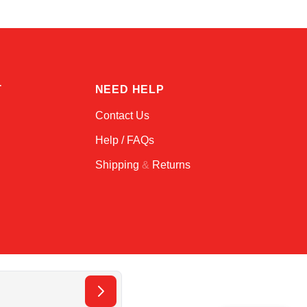
T
NEED HELP
Contact Us
Help / FAQs
Shipping
&
Returns