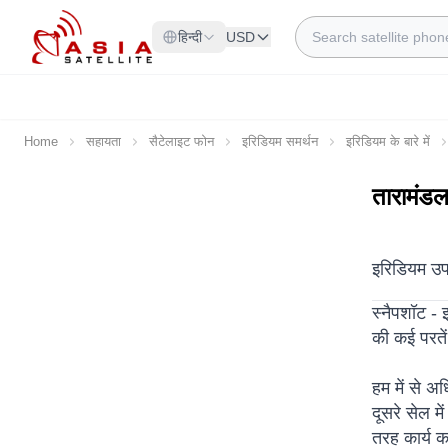
Skip to Content
Search
हिन्दी
USD
Home
सहायता
सैटेलाइट फोन
इरिडियम समर्थन
इरिडियम के बारे में
तारामंड
इरिडियम उपग
स्नैपशॉट -
की कई परतें
हम में से अ
दूसरे सेल 
तरह कार्य क