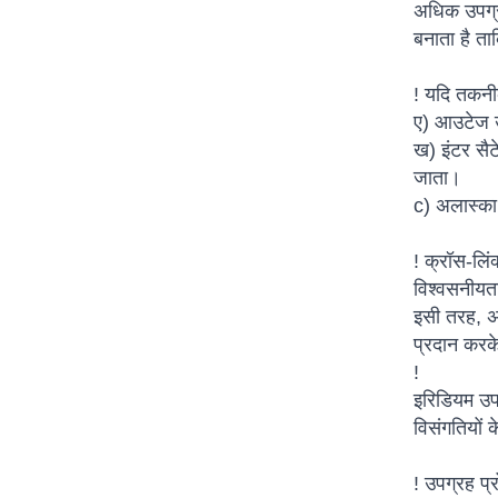
अधिक उपग्र
बनाता है त
! यदि तकनी
ए) आउटेज उप
ख) इंटर सै
जाता।
c) अलास्का 
! क्रॉस-लिं
विश्वसनीयत
इसी तरह, अग
प्रदान करक
!
इरिडियम उपग
विसंगतियों 
! उपग्रह प्र