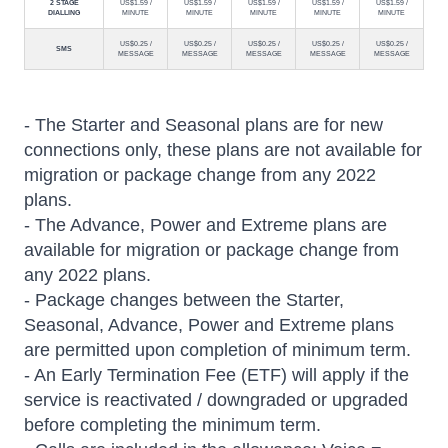
2 STAGE
US$1.59 /
US$1.59 /
US$1.59 /
US$1.59 /
US$1.59 /
DIALLING
MINUTE
MINUTE
MINUTE
MINUTE
MINUTE
US$0.25 /
US$0.25 /
US$0.25 /
US$0.25 /
US$0.25 /
SMS
MESSAGE
MESSAGE
MESSAGE
MESSAGE
MESSAGE
- The Starter and Seasonal plans are for new
connections only, these plans are not available for
migration or package change from any 2022
plans.
- The Advance, Power and Extreme plans are
available for migration or package change from
any 2022 plans.
- Package changes between the Starter,
Seasonal, Advance, Power and Extreme plans
are permitted upon completion of minimum term.
- An Early Termination Fee (ETF) will apply if the
service is reactivated / downgraded or upgraded
before completing the minimum term.