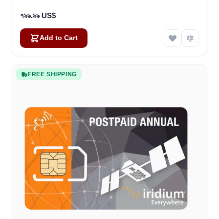
৭৯৯.৯৯ US$
Add to Cart
FREE SHIPPING