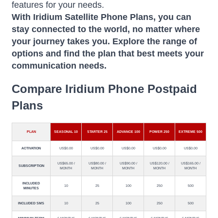
features for your needs.
With Iridium Satellite Phone Plans, you can
stay connected to the world, no matter where
your journey takes you. Explore the range of
options and find the plan that best meets your
communication needs.
Compare Iridium Phone Postpaid
Plans
PLAN
SEASONAL 10
STARTER 25
ADVANCE 100
POWER 250
EXTREME 500
ACTIVATION
US$0.00
US$0.00
US$0.00
US$0.00
US$0.00
US$65.00 /
US$80.00 /
US$90.00 /
US$120.00 /
US$165.00 /
SUBSCRIPTION
MONTH
MONTH
MONTH
MONTH
MONTH
INCLUDED
10
25
100
250
500
MINUTES
INCLUDED SMS
10
25
100
250
500