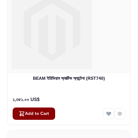
BEAM ইরিডিয়াম অ্যাক্টিভ অ্যান্টেনা (RST740)
১,৩৫১.০০ US$
Add to Cart