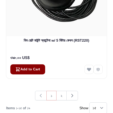
বিম বোল্ট মাউন্ট অ্যান্টেনা w/ 5 মিটার কেবল (RST220)
৩৯৮.০০ US$
Add to Cart
১
২
You're currently reading page
Page
Items
১
-
১৫
of
১৯
Show