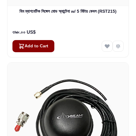
বিম ম্যাগনেটিক সিঙ্গেল মোড অ্যান্টেনা w/ 5 মিটার কেবল (RST215)
৩৯৮.০০ US$
Add to Cart