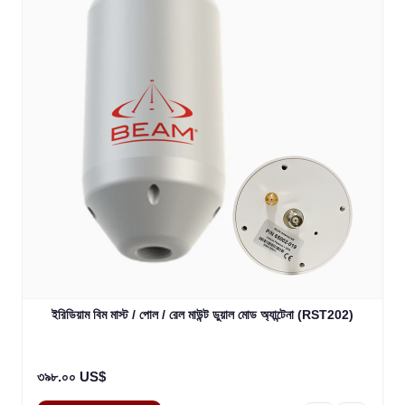
ইরিডিয়াম বিম মাস্ট / পোল / রেল মাউন্ট ডুয়াল মোড অ্যান্টেনা (RST202)
৩৯৮.০০ US$