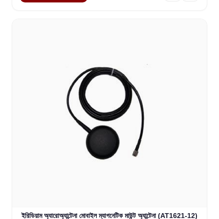
ইরিডিয়াম অ্যারোঅ্যান্টেনা মোবাইল ম্যাগনেটিক মাউন্ট অ্যান্টেনা (AT1621-12)