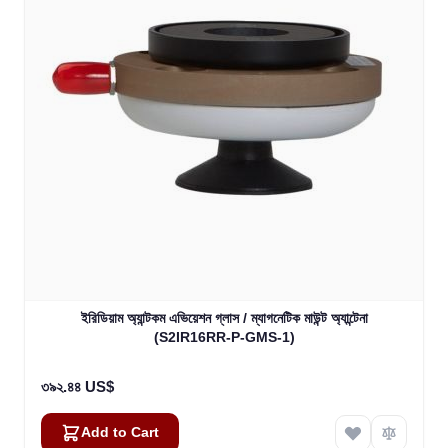
ইরিডিয়াম অ্যান্টকম এভিয়েশন গ্লাস / ম্যাগনেটিক মাউন্ট অ্যান্টেনা
(S2IR16RR-P-GMS-1)
৩৯২.৪৪ US$
Add to Cart