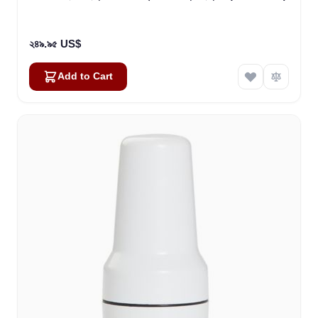
২৪৯.৯৫ US$
Add to Cart