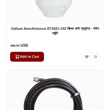
Iridium AeroAntenna AT1621-142 ফিক্সড মাস্ট অ্যান্টেনা - পাইপ
মাউন্ট
২৬৯.৯২ US$
Add to Cart