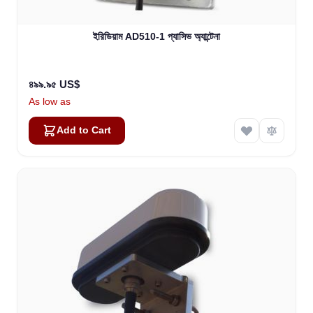
ইরিডিয়াম AD510-1 প্যাসিভ অ্যান্টেনা
৪৯৯.৯৫ US$
As low as
Add to Cart