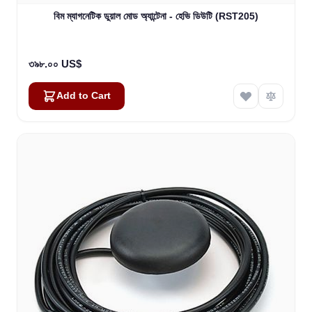
বিম ম্যাগনেটিক ডুয়াল মোড অ্যান্টেনা - হেভি ডিউটি (RST205)
৩৯৮.০০ US$
Add to Cart