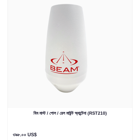
বিম মাস্ট / পোল / রেল মাউন্ট অ্যান্টেনা (RST210)
৩৯৮.০০ US$