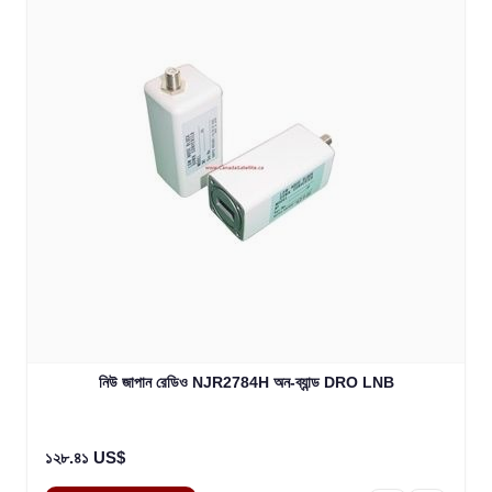
নিউ জাপান রেডিও NJR2784H অন-ব্যান্ড DRO LNB
১২৮.৪১ US$