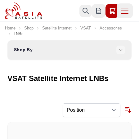
Skip to Content
Home
Shop
Satellite Internet
VSAT
Accessories
LNBs
Shop By
VSAT Satellite Internet LNBs