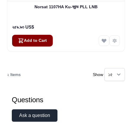
Norsat 1107HA Ku-ব্যান্ড PLL LNB
২৫৯.৯৩ US$
Add to Cart
২
Items
Show
Questions
Ask a question