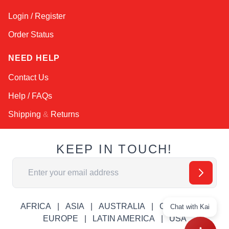
Login / Register
Order Status
NEED HELP
Contact Us
Help / FAQs
Shipping
&
Returns
KEEP IN TOUCH!
Email Address
AFRICA
ASIA
AUSTRALIA
CANADA
Chat with Kai
EUROPE
LATIN AMERICA
USA