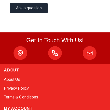
Ask a question
Get In Touch With Us!
ABOUT
Kai
About Us
Online — typically replies instantly
Privacy Policy
Terms & Conditions
MY ACCOUNT