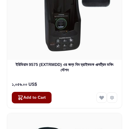
ইরিডিয়াম 9575 (EXTRMDD) এর জন্য বিম ড্রাইভডক এক্সট্রিম ডকিং
স্টেশন
১,০৫৬.০০ US$
Add to Cart