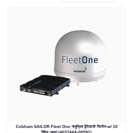
Cobham SAILOR Fleet One সামুদ্রিক ইন্টারনেট সিস্টেম w/ 10
মিটার কেবল (403744A-00591)