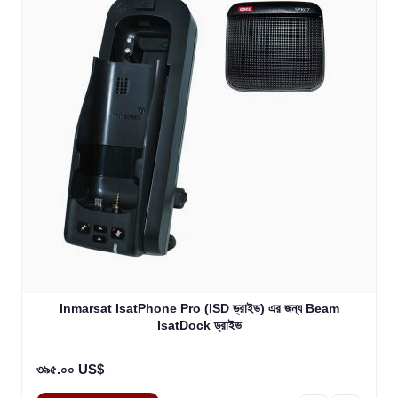
Inmarsat IsatPhone Pro (ISD ড্রাইভ) এর জন্য Beam
IsatDock ড্রাইভ
৩৯৫.০০ US$