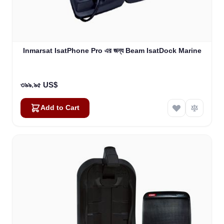
Inmarsat IsatPhone Pro এর জন্য Beam IsatDock Marine
৩৯৯.৯৫ US$
Add to Cart