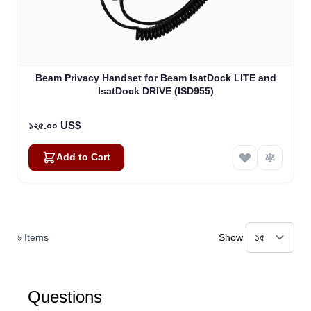
Beam Privacy Handset for Beam IsatDock LITE and
IsatDock DRIVE (ISD955)
১২৫.০০ US$
Add to Cart
৬
Items
Show
Questions