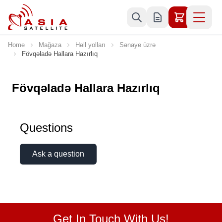
Skip to Content
Home
Mağaza
Həll yolları
Sənaye üzrə
Fövqəladə Hallara Hazırlıq
Fövqəladə Hallara Hazırlıq
Questions
Ask a question
Get In Touch With Us!