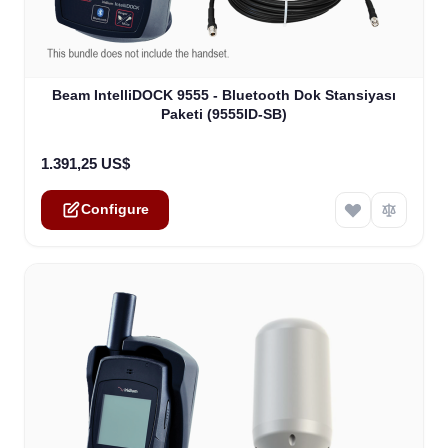
The price depends on the options chosen on the product
Beam IntelliDOCK 9555 - Bluetooth Dok Stansiyası
Paketi (9555ID-SB)
1.391,25 US$
Configure