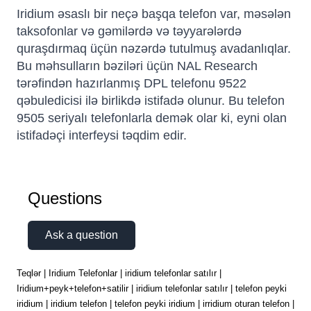
Iridium əsaslı bir neçə başqa telefon var, məsələn
taksofonlar və gəmilərdə və təyyarələrdə
quraşdırmaq üçün nəzərdə tutulmuş avadanlıqlar.
Bu məhsulların bəziləri üçün NAL Research
tərəfindən hazırlanmış DPL telefonu 9522
qəbuledicisi ilə birlikdə istifadə olunur. Bu telefon
9505 seriyalı telefonlarla demək olar ki, eyni olan
istifadəçi interfeysi təqdim edir.
Questions
Ask a question
Teqlər | Iridium Telefonlar | iridium telefonlar satılır |
Iridium+peyk+telefon+satilir | iridium telefonlar satılır | telefon peyki
iridium | iridium telefon | telefon peyki iridium | irridium oturan telefon |