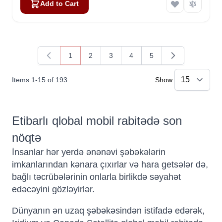
Add to Cart
1
2
3
4
5
You're currently reading page
Page
Page
Page
Page
Items
1
-
15
of
193
Show
Etibarlı qlobal mobil rabitədə son
nöqtə
İnsanlar hər yerdə ənənəvi şəbəkələrin
imkanlarından kənara çıxırlar və hara getsələr də,
bağlı təcrübələrinin onlarla birlikdə səyahət
edəcəyini gözləyirlər.
Dünyanın ən uzaq şəbəkəsindən istifadə edərək,