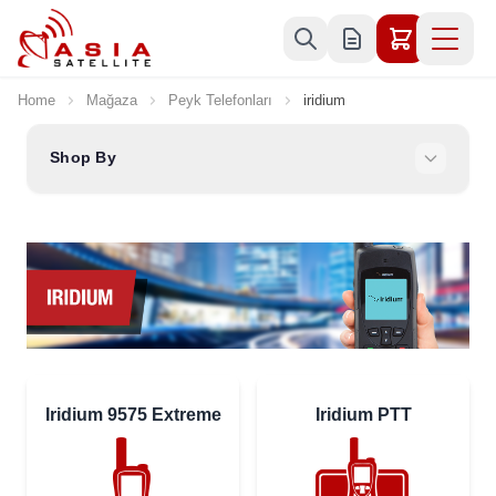
Skip to Content
Home
Mağaza
Peyk Telefonları
iridium
Shop By
Iridium 9575 Extreme
Iridium PTT