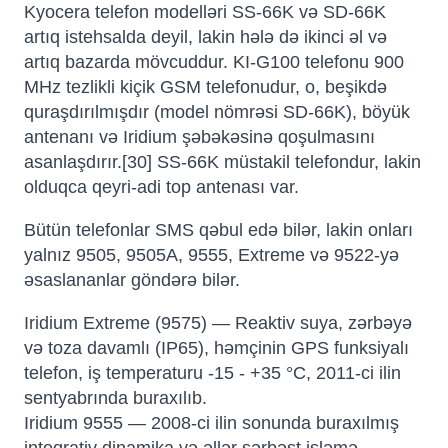
Kyocera telefon modelləri SS-66K və SD-66K
artıq istehsalda deyil, lakin hələ də ikinci əl və
artıq bazarda mövcuddur. KI-G100 telefonu 900
MHz tezlikli kiçik GSM telefonudur, o, beşikdə
quraşdırılmışdır (model nömrəsi SD-66K), böyük
antenanı və Iridium şəbəkəsinə qoşulmasını
asanlaşdırır.[30] SS-66K müstakil telefondur, lakin
olduqca qeyri-adi top antenası var.
Bütün telefonlar SMS qəbul edə bilər, lakin onları
yalnız 9505, 9505A, 9555, Extreme və 9522-yə
əsaslananlar göndərə bilər.
Iridium Extreme (9575) — Reaktiv suya, zərbəyə
və toza davamlı (IP65), həmçinin GPS funksiyalı
telefon, iş temperaturu -15 - +35 °C, 2011-ci ilin
sentyabrında buraxılıb.
Iridium 9555 — 2008-ci ilin sonunda buraxılmış