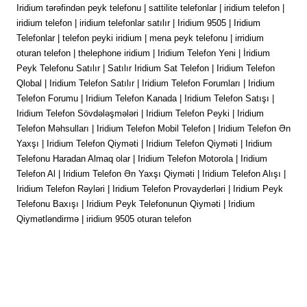
Iridium tərəfindən peyk telefonu | sattilite telefonlar | iridium telefon |
iridium telefon | iridium telefonlar satılır | Iridium 9505 | Iridium
Telefonlar | telefon peyki iridium | mena peyk telefonu | irridium
oturan telefon | thelephone iridium | Iridium Telefon Yeni | İridium
Peyk Telefonu Satılır | Satılır Iridium Sat Telefon | Iridium Telefon
Qlobal | Iridium Telefon Satılır | Iridium Telefon Forumları | Iridium
Telefon Forumu | Iridium Telefon Kanada | Iridium Telefon Satışı |
Iridium Telefon Sövdələşmələri | Iridium Telefon Peyki | Iridium
Telefon Məhsulları | Iridium Telefon Mobil Telefon | Iridium Telefon Ən
Yaxşı | Iridium Telefon Qiyməti | Iridium Telefon Qiyməti | Iridium
Telefonu Haradan Almaq olar | Iridium Telefon Motorola | Iridium
Telefon Al | Iridium Telefon Ən Yaxşı Qiyməti | Iridium Telefon Alışı |
Iridium Telefon Rəyləri | Iridium Telefon Provayderləri | Iridium Peyk
Telefonu Baxışı | Iridium Peyk Telefonunun Qiyməti | Iridium
Qiymətləndirmə | iridium 9505 oturan telefon