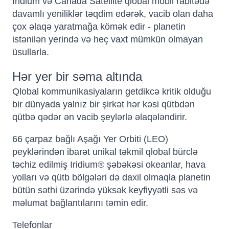
Iridium və Canada Satellite qlobal mobil rabitədə
davamlı yeniliklər təqdim edərək, vacib olan daha
çox əlaqə yaratmağa kömək edir - planetin
istənilən yerində və heç vaxt mümkün olmayan
üsullarla.
Hər yer bir səma altında
Qlobal kommunikasiyaların getdikcə kritik olduğu
bir dünyada yalnız bir şirkət hər kəsi qütbdən
qütbə qədər ən vacib şeylərlə əlaqələndirir.
66 çarpaz bağlı Aşağı Yer Orbiti (LEO)
peyklərindən ibarət unikal təkmil qlobal bürclə
təchiz edilmiş Iridium® şəbəkəsi okeanlar, hava
yolları və qütb bölgələri də daxil olmaqla planetin
bütün səthi üzərində yüksək keyfiyyətli səs və
məlumat bağlantılarını təmin edir.
Telefonlar