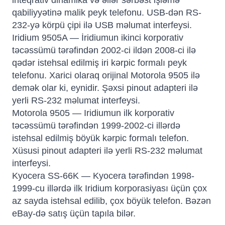
inteqrativ dinamika və əllər sərbəst işləmə
qabiliyyətinə malik peyk telefonu. USB-dən RS-
232-yə körpü çipi ilə USB məlumat interfeysi.
Iridium 9505A — İridiumun ikinci korporativ
təcəssümü tərəfindən 2002-ci ildən 2008-ci ilə
qədər istehsal edilmiş iri kərpic formalı peyk
telefonu. Xarici olaraq orijinal Motorola 9505 ilə
demək olar ki, eynidir. Şəxsi pinout adapteri ilə
yerli RS-232 məlumat interfeysi.
Motorola 9505 — Iridiumun ilk korporativ
təcəssümü tərəfindən 1999-2002-ci illərdə
istehsal edilmiş böyük kərpic formalı telefon.
Xüsusi pinout adapteri ilə yerli RS-232 məlumat
interfeysi.
Kyocera SS-66K — Kyocera tərəfindən 1998-
1999-cu illərdə ilk Iridium korporasiyası üçün çox
az sayda istehsal edilib, çox böyük telefon. Bəzən
eBay-də satış üçün tapıla bilər.