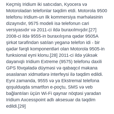
Keçmiş Iridium iki satıcıdan, Kyocera və
Motoroladan telefonlar təqdim etdi. Motorola 9500
telefonu Iridium-un ilk kommersiya mərhələsinin
dizaynıdır, 9575 modeli isə telefonun cari
versiyasıdır və 2011-ci ildə buraxılmışdır.[27]
2008-ci ildə 9555-in buraxılışına qədər 9505A
şirkət tərəfindən satılan yeganə telefon idi - bir
qədər fərqli komponentləri olan Motorola 9505-in
funksional eyni klonu.[28] 2011-ci ildə yüksək
dayanıqlı Iridium Extreme (9575) telefonu daxili
GPS fövqəladə düyməsi və qabaqcıl məkana
əsaslanan xidmətlərə interfeysi ilə təqdim edildi.
Eyni zamanda, 9555 və ya Ekstremal telefona
qoşulduqda smartfon e-poçtu, SMS və veb
bağlantıları üçün Wi-Fi qaynar nöqtəsi yaradan
Iridium Axcesspoint adlı aksesuar da təqdim
edildi.[29]