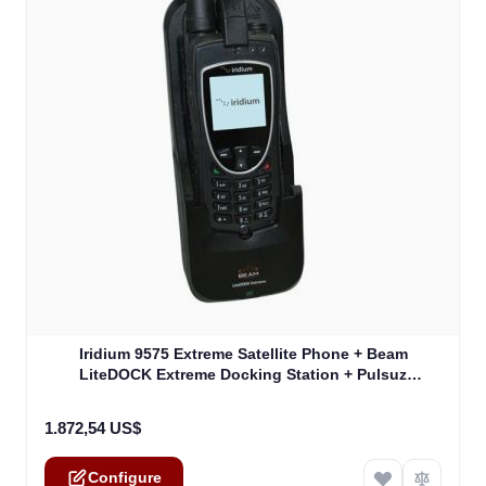
The price depends on the options chosen on the product
Iridium 9575 Extreme Satellite Phone + Beam
LiteDOCK Extreme Docking Station + Pulsuz
Çatdırılma!!!
1.872,54 US$
Configure