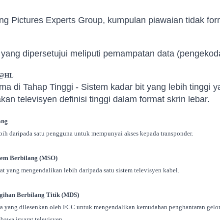
g Pictures Experts Group, kumpulan piawaian tidak forma
yang dipersetujui meliputi pemampatan data (pengekoda
P@HL
ama di Tahap Tinggi - Sistem kadar bit yang lebih tinggi y
an televisyen definisi tinggi dalam format skrin lebar.
ang
bih daripada satu pengguna untuk mempunyai akses kepada transponder.
tem Berbilang (MSO)
at yang mengendalikan lebih daripada satu sistem televisyen kabel.
gihan Berbilang Titik (MDS)
a yang dilesenkan oleh FCC untuk mengendalikan kemudahan penghantaran gelomba
awa isyarat televisyen