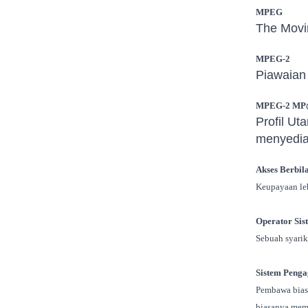
MPEG
The Movin
MPEG-2
Piawaian 
MPEG-2 M
Profil Ut
menyediak
Akses Berbil
Keupayaan le
Operator Sis
Sebuah syarik
Sistem Penga
Pembawa bias
biasanya memb