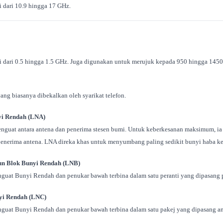
si dari 10.9 hingga 17 GHz.
si dari 0.5 hingga 1.5 GHz. Juga digunakan untuk merujuk kepada 950 hingga 1
yang biasanya dibekalkan oleh syarikat telefon.
yi Rendah (LNA)
penguat antara antena dan penerima stesen bumi. Untuk keberkesanan maksimum, ia
 penerima antena. LNA direka khas untuk menyumbang paling sedikit bunyi haba ke
un Blok Bunyi Rendah (LNB)
guat Bunyi Rendah dan penukar bawah terbina dalam satu peranti yang dipasang 
yi Rendah (LNC)
guat Bunyi Rendah dan penukar bawah terbina dalam satu pakej yang dipasang an