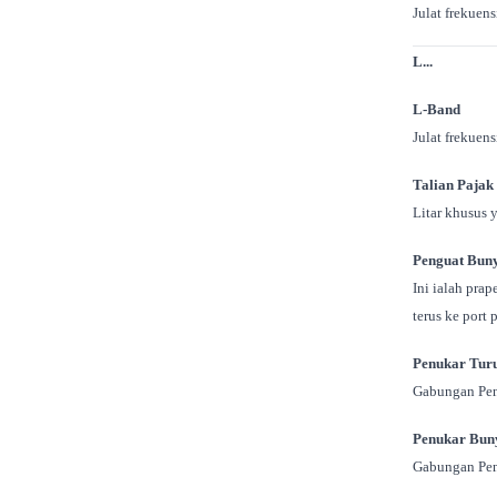
Julat frekuen
L...
L-Band
Julat frekuen
Talian Pajak
Litar khusus 
Penguat Bun
Ini ialah pra
terus ke port
Penukar Tur
Gabungan Pen
Penukar Bun
Gabungan Pen