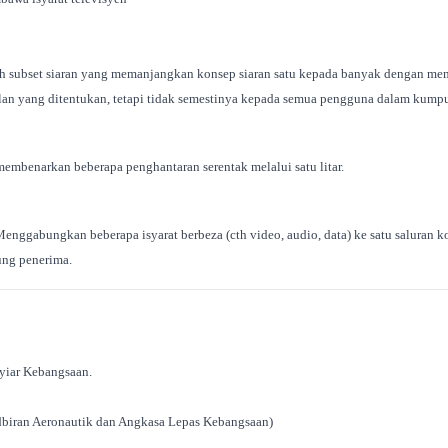
lah subset siaran yang memanjangkan konsep siaran satu kepada banyak dengan m
n yang ditentukan, tetapi tidak semestinya kepada semua pengguna dalam kumpul
embenarkan beberapa penghantaran serentak melalui satu litar.
Menggabungkan beberapa isyarat berbeza (cth video, audio, data) ke satu saluran
jung penerima.
yiar Kebangsaan.
biran Aeronautik dan Angkasa Lepas Kebangsaan)