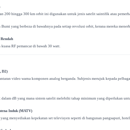
h
an 200 hingga 300 km orbit ini digunakan untuk jenis satelit saintifik atau pemerh
n Bumi yang berbeza di bawahnya pada setiap revolusi orbit, kerana mereka mener
a Rendah
n kuasa RF pemancar di bawah 30 watt.
, D2)
ntaran video warna komponen analog berganda. Subjenis merujuk kepada pelbagai
t dalam dB yang mana sistem satelit melebihi tahap minimum yang diperlukan untu
ntena Induk (MATV)
 yang menyediakan kepekatan set televisyen seperti di bangunan pangsapuri, hotel