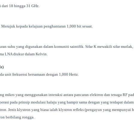
si dari 18 hingga 31 GHz.
t. Merujuk kepada kelajuan penghantaran 1,000 bit sesaat.
ran suhu yang digunakan dalam komuniti saintifik. Sifar K mewakili sifar mutlak, 
rma LNA diukur dalam Kelvin.
Hz)
a unit frekuensi bersamaan dengan 1,000 Hertz.
ng mikro yang menggunakan interaksi antara pancaran elektron dan tenaga RF pa
perasi pada prinsip modulasi halaju yang hampir sama dengan yang terdapat dalam T
tron. Jenis klystron yang biasa ialah klystron refleks (pengayun yang mempunyai 
ron berbilang rongga.