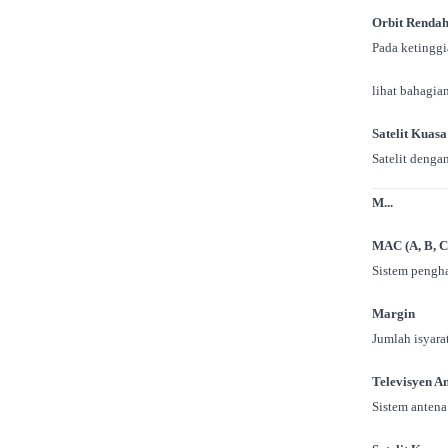
Orbit Renda
Pada ketinggi
lihat bahagia
Satelit Kuas
Satelit denga
M...
MAC (A, B, C
Sistem pengha
Margin
Jumlah isyara
Televisyen A
Sistem antena