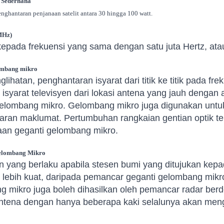
a Sederhana
enghantaran penjanaan satelit antara 30 hingga 100 watt.
MHz)
epada frekuensi yang sama dengan satu juta Hertz, atau
ombang mikro
glihatan, penghantaran isyarat dari titik ke titik pada 
isyarat televisyen dari lokasi antena yang jauh denga
gelombang mikro. Gelombang mikro juga digunakan untu
aran maklumat. Pertumbuhan rangkaian gentian optik t
an geganti gelombang mikro.
elombang Mikro
yang berlaku apabila stesen bumi yang ditujukan kepad
 lebih kuat, daripada pemancar geganti gelombang mikro
 mikro juga boleh dihasilkan oleh pemancar radar berd
ntena dengan hanya beberapa kaki selalunya akan m