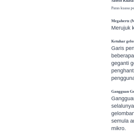
Satelit Kuas
Paras kuasa p
Megahertz (
Merujuk k
Ketuhar gel
Garis pen
beberapa 
geganti 
penghant
pengguna
Gangguan G
Gangguan 
selalunya
gelombang
semula a
mikro.