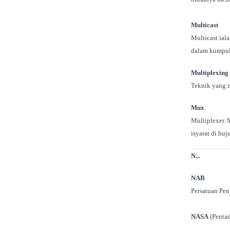
Multicast
Multicast ia
dalam kumpula
Multiplexing
Teknik yang m
Mux
Multiplexer. 
isyarat di hu
N...
NAB
Persatuan Pen
NASA
(Pentad