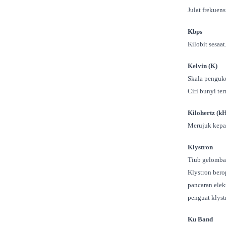
Julat frekuen
Kbps
Kilobit sesaa
Kelvin (K)
Skala penguku
Ciri bunyi te
Kilohertz (k
Merujuk kepad
Klystron
Tiub gelomba
Klystron bero
pancaran elek
penguat klyst
Ku Band