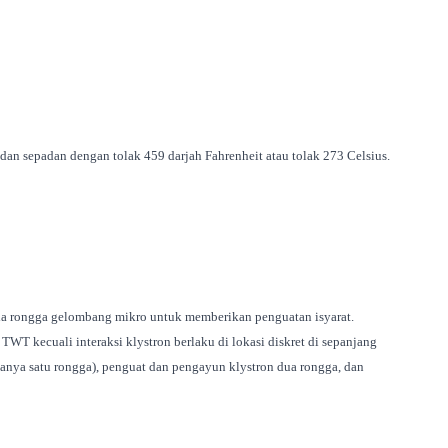
dan sepadan dengan tolak 459 darjah Fahrenheit atau tolak 273 Celsius.
da rongga gelombang mikro untuk memberikan penguatan isyarat.
WT kecuali interaksi klystron berlaku di lokasi diskret di sepanjang
hanya satu rongga), penguat dan pengayun klystron dua rongga, dan