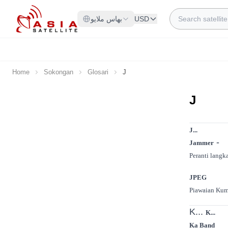
Skip to Content
Search
بهاس ملايو
USD
Home
Sokongan
Glosari
J
J
J...
-
Jammer
Peranti langk
JPEG
Piawaian Kum
K...
K...
Ka Band