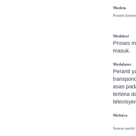
Modem
Peranti komu
Modulasi
Proses m
masuk.
Modulator
Peranti 
transpond
asas pad
terbina 
televisye
Molniya
Sistem sateli