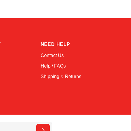
T
NEED HELP
Contact Us
Help / FAQs
Shipping
&
Returns