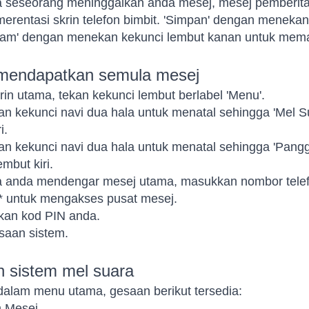
la seseorang meninggalkan anda mesej, mesej pemberit
erentasi skrin telefon bimbit. 'Simpan' dengan menekan
dam' dengan menekan kekunci lembut kanan untuk mem
mendapatkan semula mesej
krin utama, tekan kekunci lembut berlabel 'Menu'.
n kekunci navi dua hala untuk menatal sehingga 'Mel Su
i.
n kekunci navi dua hala untuk menatal sehingga 'Panggi
embut kiri.
la anda mendengar mesej utama, masukkan nombor tele
 * untuk mengakses pusat mesej.
kan kod PIN anda.
esaan sistem.
 sistem mel suara
alam menu utama, gesaan berikut tersedia:
m Mesej