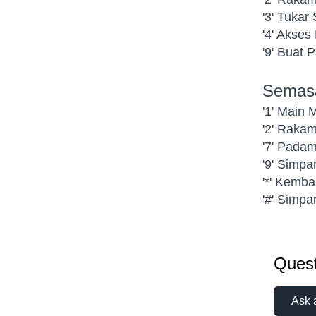
'3' Tukar
'4' Akses
'9' Buat 
Semasa
'1' Main 
'2' Raka
'7' Pada
'9' Simpa
'*' Kemb
'#' Simpa
Quest
Ask 