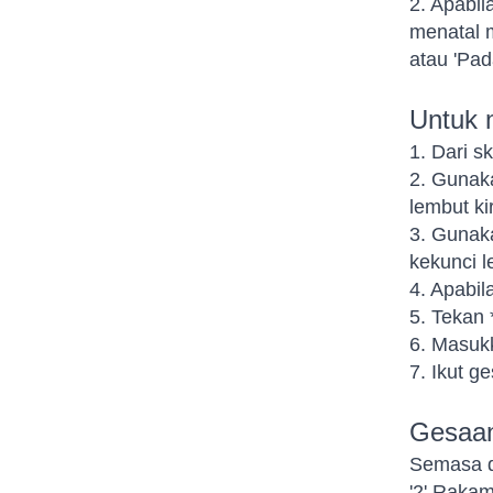
2. Apabi
menatal m
atau 'Pa
Untuk 
1. Dari s
2. Gunaka
lembut kir
3. Gunaka
kekunci l
4. Apabi
5. Tekan
6. Masuk
7. Ikut g
Gesaan
Semasa d
'2' Raka