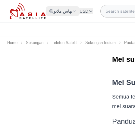
Skip to Content
Search
بهاس ملايو
USD
Home
Sokongan
Telefon Satelit
Sokongan Iridium
Pauta
Mel su
Mel Su
Semua tel
mel suar
Pandua