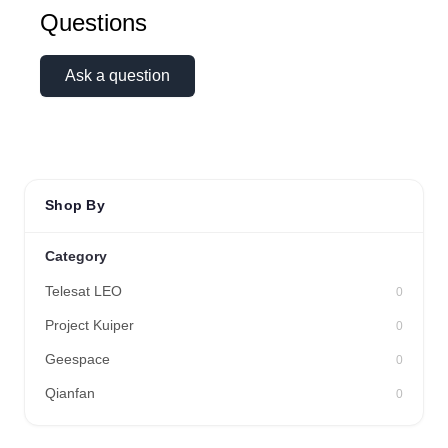
Questions
Ask a question
Shop By
Category
Telesat LEO
0
Kai
Project Kuiper
0
Online — typically replies instantly
Geespace
0
Qianfan
0