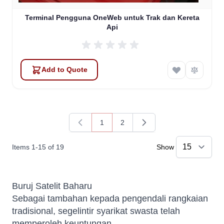
Terminal Pengguna OneWeb untuk Trak dan Kereta
Api
Add to Quote
1
2
You're currently reading page
Page
Items
1
-
15
of
19
Show
Buruj Satelit Baharu
Sebagai tambahan kepada pengendali rangkaian
tradisional, segelintir syarikat swasta telah
memperoleh keuntungan