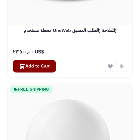
محطة مستخدم OneWeb للملاحة (الطلب المسبق)
٢٣٬٥٠٠٫٠٠ US$
Add to Cart
FREE SHIPPING