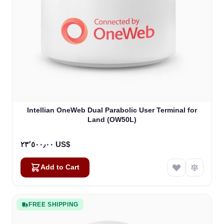
Intellian OneWeb Dual Parabolic User Terminal for
Land (OW50L)
٢٣٬٥٠٠٫٠٠ US$
Add to Cart
FREE SHIPPING