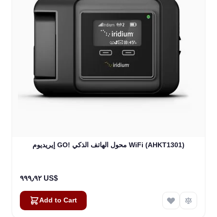
إيريديوم GO! محول الهاتف الذكي WiFi (AHKT1301)
٩٩٩٫٩٢ US$
Add to Cart