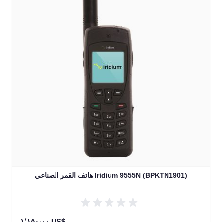
هاتف القمر الصناعي Iridium 9555N (BPKTN1901)
١٬١٥٠٫٠٠ US$