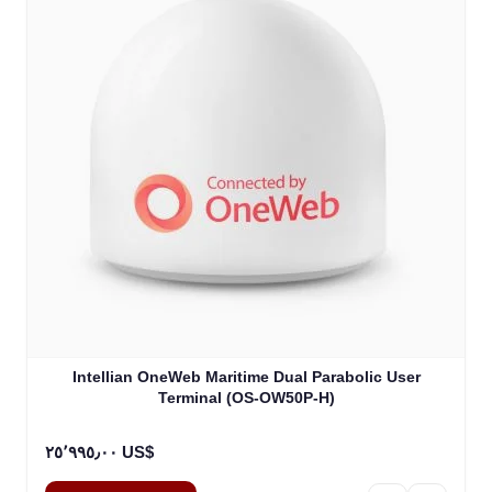
Intellian OneWeb Maritime Dual Parabolic User
Terminal (OS-OW50P-H)
٢٥٬٩٩٥٫٠٠ US$