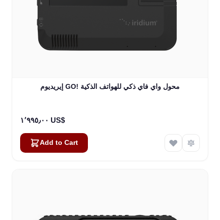
إيريديوم GO! محول واي فاي ذكي للهواتف الذكية
١٬٩٩٥٫٠٠ US$
Add to Cart