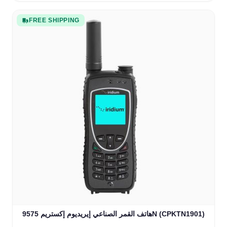
FREE SHIPPING
هاتف القمر الصناعي إيريديوم إكستريم 9575N (CPKTN1901)