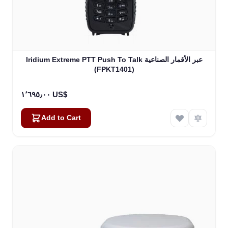
Iridium Extreme PTT Push To Talk عبر الأقمار الصناعية
(FPKT1401)
١٬٦٩٥٫٠٠ US$
Add to Cart