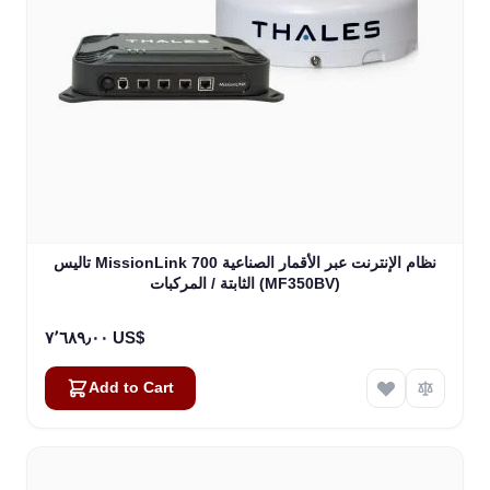
تاليس MissionLink 700 نظام الإنترنت عبر الأقمار الصناعية
الثابتة / المركبات (MF350BV)
٧٬٦٨٩٫٠٠ US$
Add to Cart