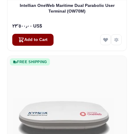
Intellian OneWeb Maritime Dual Parabolic User
Terminal (OW70M)
٢٣٬٥٠٠٫٠٠ US$
Add to Cart
FREE SHIPPING