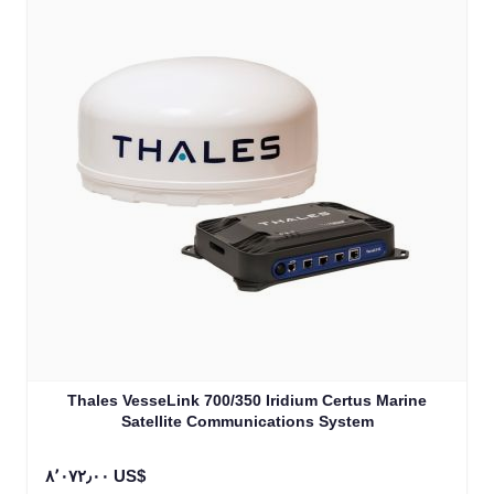
Thales VesseLink 700/350 Iridium Certus Marine
Satellite Communications System
٨٬٠٧٢٫٠٠ US$