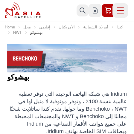
Skip to Content
كندا
أمريكا الشمالية
الأمريكتان
إقليمي
محل
Home
بهشوكو
NWT
بهشوكو
Iridium هي شبكة الهاتف الوحيدة التي توفر تغطية
عالمية بنسبة 100٪ ، وتوفر موثوقية لا مثيل لها في
Behchoko ، NWT وما حولها. تقدم كندا ساتلايت شحنًا
مجانيًا إلى Behchoko و NWT والمجتمعات المحيطة
على جميع هواتف الأقمار الصناعية من Iridium
وبطاقات SIM الخاصة بهاتف Iridium.