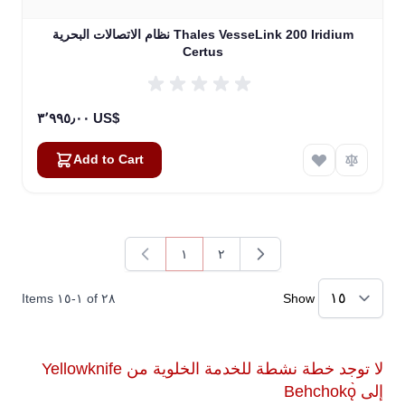
نظام الاتصالات البحرية Thales VesseLink 200 Iridium
Certus
٣٬٩٩٥٫٠٠ US$
Add to Cart
١
٢
You're currently reading page
Page
Items
١٥
-
١
of
٢٨
Show
لا توجد خطة نشطة للخدمة الخلوية من Yellowknife
إلى Behchokǫ̀