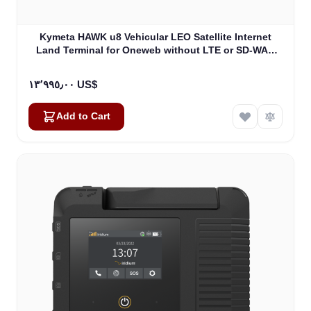
Kymeta HAWK u8 Vehicular LEO Satellite Internet
Land Terminal for Oneweb without LTE or SD-WAN
(U8922-30316-0)
١٣٬٩٩٥٫٠٠ US$
Add to Cart