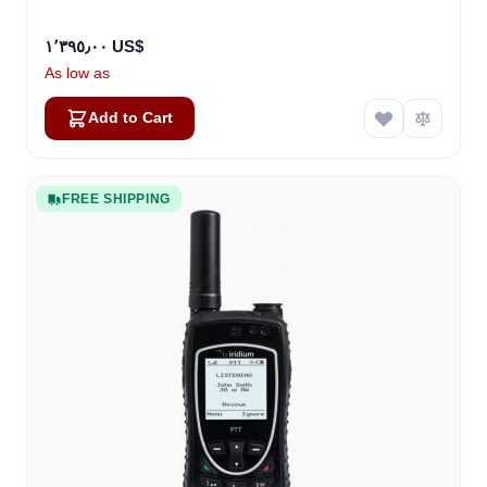
١٬٣٩٥٫٠٠ US$
As low as
Add to Cart
FREE SHIPPING