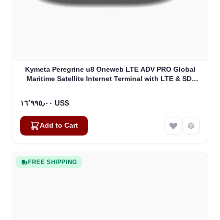
Kymeta Peregrine u8 Oneweb LTE ADV PRO Global
Maritime Satellite Internet Terminal with LTE & SD-
WAN (U8632-31323-0)
١٦٬٩٩٥٫٠٠ US$
Add to Cart
FREE SHIPPING