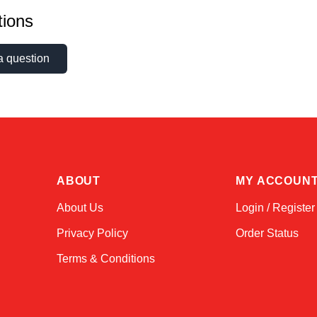
ions
a question
ABOUT
MY ACCOUN
About Us
Login / Register
Privacy Policy
Order Status
Terms & Conditions