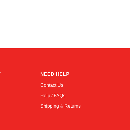
Kai
Online — typically replies instantly
T
NEED HELP
Contact Us
Help / FAQs
Shipping
&
Returns