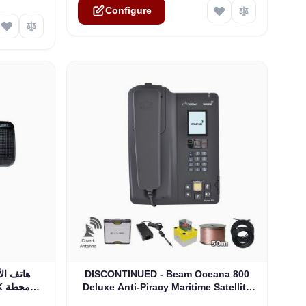
Configure
ptions chosen on the product page
DISCONTINUED - Beam Oceana 800
Deluxe Anti-Piracy Maritime Satellite
Phone Kit (OC800-DPB)
الإرساء المتطرفة + شحن مجاني!