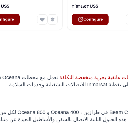
٢٬٣١١٫٣٢ US$
٢٬٥٢٤٫٥٣ US$
nfigure
Configure
تعمل مع محطات na
تم تصنيع هاتف FleetPhone من قبل Beam Communications
ر هذه الحلول الثابتة الاتصال بالسفن والأساطيل البعيدة عن متنا