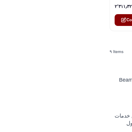
Co
٩
Items
Beam Ocea
 في طرازين ، Oceana 400 و Oceana 800 لكل من خدمات
ول