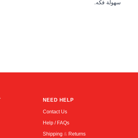
سهولة فكه.
Kai
Online — typically replies instantly
T
NEED HELP
Contact Us
Help / FAQs
Shipping
&
Returns