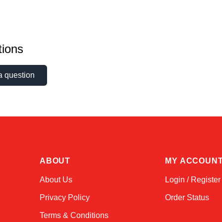
ions
a question
ABOUT
MY ACCOUN
About Us
Login / Register
Privacy Policy
Order Status
Terms & Conditions