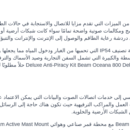
ي على العديد من الميزات التي تقدم مزايا للاتصال والاستجابة في حالات ال
. تحتوي محطة Oceana 800 على تتبع GPS مدمج ومكالمات صوتية واضحة تمامًا سواء كانت شبكات أرضي
 دردشة رعاية الطاقم والوصول إلى الإنترنت والإنترانت والتنبؤ
تم تصميم هذه المحطة البحرية الكل في واحد مع حاوية تصنيف IP54 التي تحميها من الغبار ودخول المياه 
سطة والكبيرة التي تشمل السفن التجارية وصيد الأسماك والترف
والسفن الحكومية. تعتبر مجموعة iracy Kit Beam Oceana 800 Deluxe Anti-Piracy Kit
ل الأساسي إلى خدمات اتصالات الصوت والبيانات التي يمكن الاعتماد عل
لعمل والمراكب الترفيهية حيث تكون هناك حاجة إلى الرسائل 
الشبكات الأرضية والخلوية.
تم تجميع وحدة Beam Oceana 400 Maritime Fixed Phone مع محطة قمر صناعي وهوائي t Mount