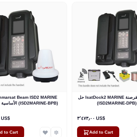
حل IsatDock2 MARINE لمكافحة القرصنة
(ISD2MARINE-DPB)
الأساسية للقرصنة (ISD2MARINE-BPB)
٣٬٢٠٥٫٠٠ US$
٣٬٤٧٣٫٠٠ US$
d to Cart
Add to Cart