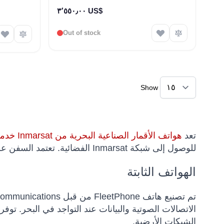
٣٬٥٥٠٫٠٠ US$
Out of stock
Show
تعد
هواتف الأقمار الصناعية البحرية من Inmarsat خدمات هاتفية بحرية منخفضة التكلفة
للوصول إلى شبكة Inmarsat الفضائية. تعتمد السفن على تغطية Inmarsat للاتصالات التشغيلية وخدمات السلامة.
الهواتف الثابتة
الاتصالات الصوتية والبيانات عند التواجد في البحر. توف
الشبكات الأرضية.