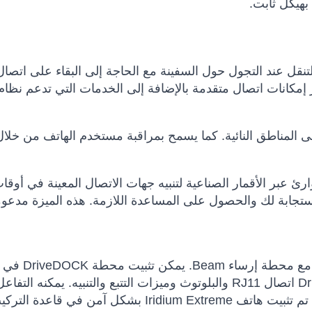
 بهيكل ثابت.
 مفيدًا للتنقل عند التجول حول السفينة مع الحاجة إلى البقاء على اتصال
لي الأداء يوفر إمكانات اتصال متقدمة بالإضافة إلى الخدمات التي تدعم نظا
إلى المناطق النائية. كما يسمح بمراقبة مستخدم الهاتف من خلا
أيضًا ميزة SOS مع إشعار الطوارئ عبر الأقمار الصناعية لتنبيه جهات الاتصال المعينة في 
استجابة لك والحصول على المساعدة اللازمة. هذه الميزة مدعو
تأتي حزمة هاتف Iridium 9575N عبر الأقمار ال
لتوفير اتصال سلس عبر هوائي خارجي. يدعم DriveDock اتصال RJ11 والبلوتوث وميزات التتبع والتنبيه. ي
PABX الخاص بك لتقديم إمكانات معقدة لمكتبك البعيد. تم تثبيت هاتف Iridium Extreme بشكل آمن في