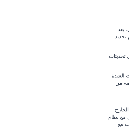
. يعد
م تحديد
ل تحديثات
أوقات الشدة
مة من
صناعية مع محطة إرساء Beam. يمكن تثبيت محطة DriveDOCK في الخارج
مكنه التفاعل مع نظام
 قاعدة التركيب مع