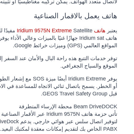
لاتصال متعدد الهواتف. يمكن تركيبه مغناطيسيًا أو تثبيته
هاتف يعمل بالاقمار الصناعية
يعتبر
هاتف Iridium 9575N Extreme
Satellite
هاتف Iridium sat جهازًا غنيًا بالميزات وعا
المواقع العالمي (GPS) وميزات خرائط Google.
توفر خدمات التتبع هذه راحة البال والأمان عند السفر 
الموقع والسياج الجغرافي.
يوفر Iridium Extreme 
أو الخطر. يسمح باتصال ثنائي الاتجاه للمساعدة في ال
قبل GEOS Travel Safety Group.
Beam DriveDOCK محطة الإرساء المتطرفة