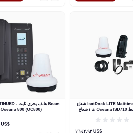
شعاع IsatDock LITE Matitime Combo
DISCONTINUED - هات
ائي نشط
Oceana 800 (OC800)
٢٬٢٤٩٫٩٢ US$
١٬١٤٢٫٩٢ US$