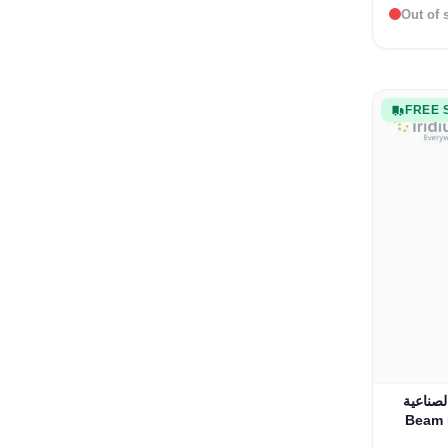
Out of 
FREE 
The pric
Iridium 955 +
Beam 