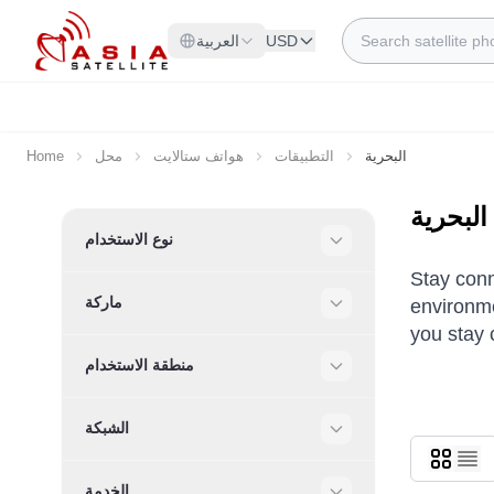
Skip to Content
Search
USD
العربية
البحرية
التطبيقات
هواتف ستالايت
محل
Home
البحرية
Skip to product list
نوع الاستخدام
Filter
Stay conn
ماركة
environme
Filter
you stay 
منطقة الاستخدام
Filter
الشبكة
Filter
الخدمة