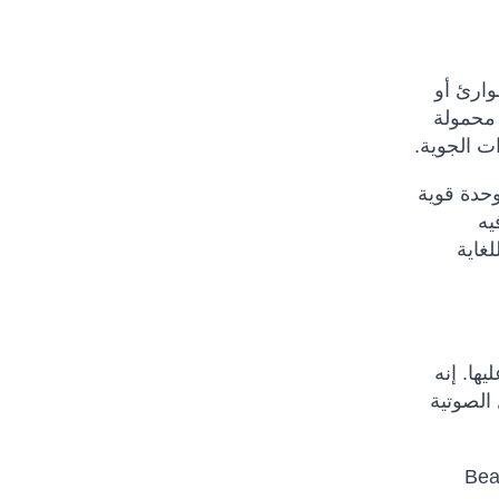
طوارئ أو
ة أو محمولة
ات الجوية.
مما يجعلها وحدة قوية
يه
Deluxe Anti-P حلاً مطلوبًا للغاية
يها. إنه
الصوتية
Beam Active Mas