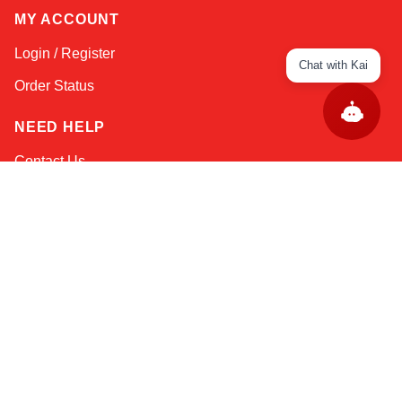
MY ACCOUNT
Login / Register
Chat with Kai
Order Status
NEED HELP
Contact Us
Help / FAQs
Shipping
&
Returns
KEEP IN TOUCH!
Email Address
AFRICA
ASIA
AUSTRALIA
CANADA