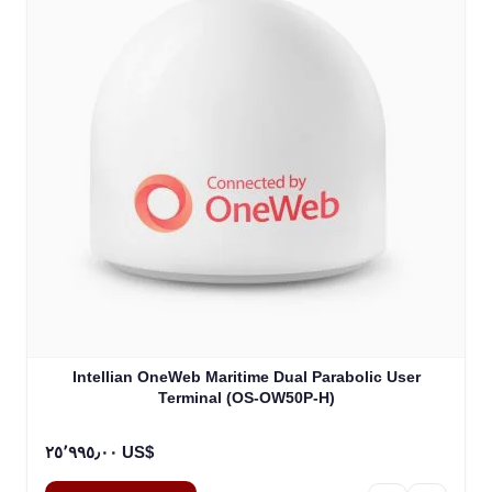
Intellian OneWeb Maritime Dual Parabolic User
Terminal (OS-OW50P-H)
٢٥٬٩٩٥٫٠٠ US$