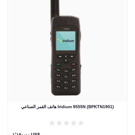
هاتف القمر الصناعي Iridium 9555N (BPKTN1901)
١٬١٥٠٫٠٠ US$