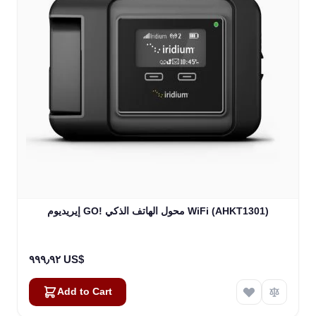
إيريديوم GO! محول الهاتف الذكي WiFi (AHKT1301)
٩٩٩٫٩٢ US$
Add to Cart