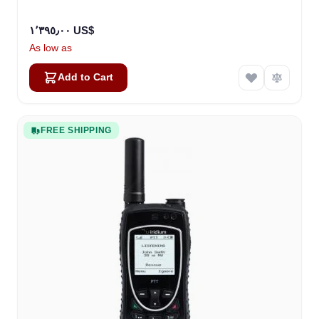
١٬٣٩٥٫٠٠ US$
As low as
Add to Cart
FREE SHIPPING