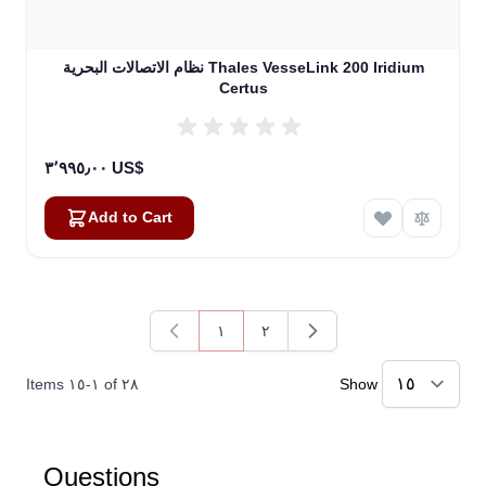
نظام الاتصالات البحرية Thales VesseLink 200 Iridium
Certus
٣٬٩٩٥٫٠٠ US$
Add to Cart
١
٢
You're currently reading page
Page
Items
١٥
-
١
of
٢٨
Show
Kai
Questions