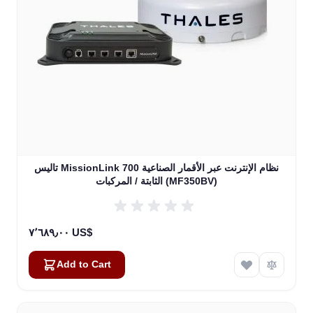
تاليس MissionLink 700 نظام الإنترنت عبر الأقمار الصناعية
الثابتة / المركبات (MF350BV)
٧٬٦٨٩٫٠٠ US$
Add to Cart