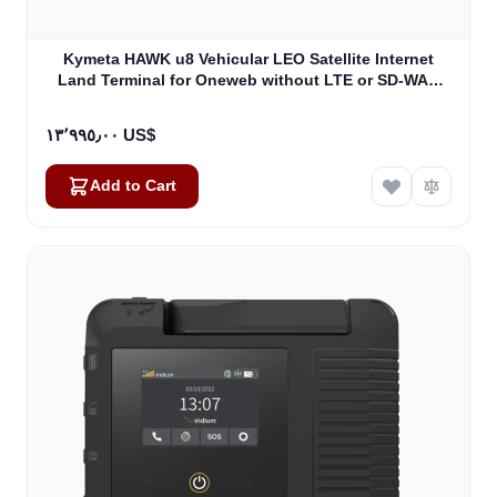
Kymeta HAWK u8 Vehicular LEO Satellite Internet
Land Terminal for Oneweb without LTE or SD-WAN
(U8922-30316-0)
١٣٬٩٩٥٫٠٠ US$
Add to Cart