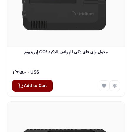
إيريديوم GO! محول واي فاي ذكي للهواتف الذكية
١٬٩٩٥٫٠٠ US$
Add to Cart