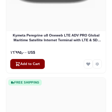
Kymeta Peregrine u8 Oneweb LTE ADV PRO Global
Maritime Satellite Internet Terminal with LTE & SD-
WAN (U8632-31323-0)
١٦٬٩٩٥٫٠٠ US$
Add to Cart
FREE SHIPPING