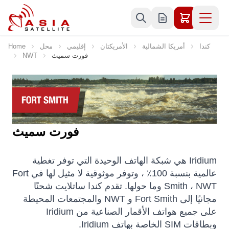
Skip to Content
كندا
أمريكا الشمالية
الأمريكتان
إقليمي
محل
Home
فورت سميث
NWT
فورت سميث
Iridium هي شبكة الهاتف الوحيدة التي توفر تغطية
عالمية بنسبة 100٪ ، وتوفر موثوقية لا مثيل لها في Fort
Smith ، NWT وما حولها. تقدم كندا ساتلايت شحنًا
مجانيًا إلى Fort Smith و NWT والمجتمعات المحيطة
على جميع هواتف الأقمار الصناعية من Iridium
وبطاقات SIM الخاصة بهاتف Iridium.