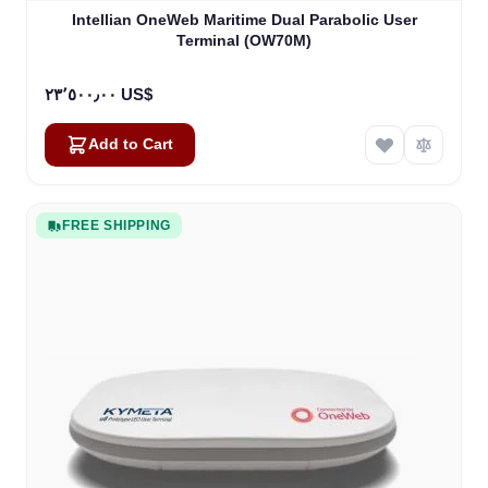
Intellian OneWeb Maritime Dual Parabolic User
Terminal (OW70M)
٢٣٬٥٠٠٫٠٠ US$
Add to Cart
FREE SHIPPING