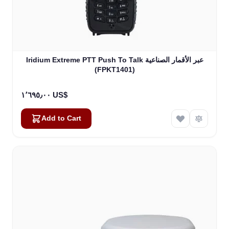
Iridium Extreme PTT Push To Talk عبر الأقمار الصناعية
(FPKT1401)
١٬٦٩٥٫٠٠ US$
Add to Cart