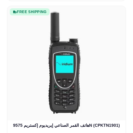
FREE SHIPPING
هاتف القمر الصناعي إيريديوم إكستريم 9575N (CPKTN1901)