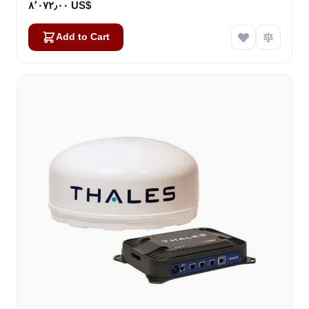
٨٬٠٧٢٫٠٠ US$
Add to Cart