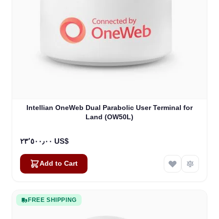
Intellian OneWeb Dual Parabolic User Terminal for
Land (OW50L)
٢٣٬٥٠٠٫٠٠ US$
Add to Cart
FREE SHIPPING