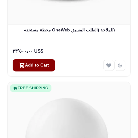
محطة مستخدم OneWeb للملاحة (الطلب المسبق)
٢٣٬٥٠٠٫٠٠ US$
Add to Cart
FREE SHIPPING