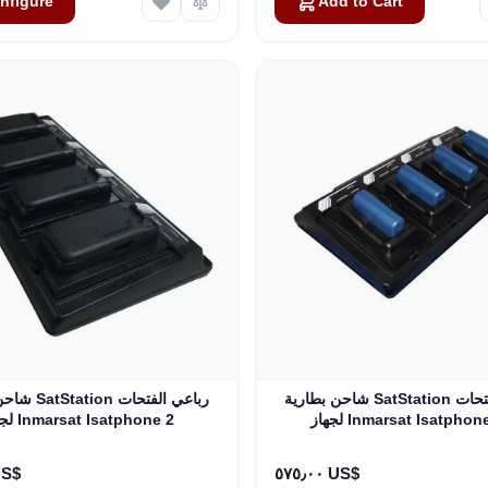
nfigure
Add to Cart
شاحن بطارية SatStation رباعي الفتحات
شاحن بطارية on
Inmarsat Isatphone Pro
لجهاز Inmarsat Isatphone 2
٠٠ US$
٥٧٥٫٠٠ US$