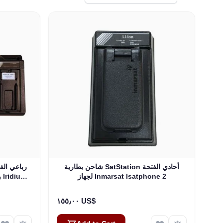
شاحن بطارية SatStation أحادي الفتحة
لجهاز Inmarsat Isatphone 2
575)
١٥٥٫٠٠ US$