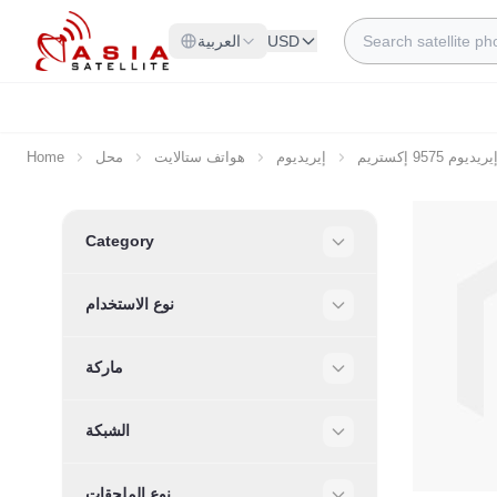
Skip to Content
Search
USD
العربية
يريديوم 9575 إكستريم
إيريديوم
هواتف ستالايت
محل
Home
Skip to product list
Category
Filter
نوع الاستخدام
Filter
ماركة
Filter
الشبكة
Filter
نوع الملحقات