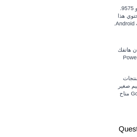
حتوي هذا
ان هاتفك
Powertraveller Extre
منتجات
ط في تصميم صغير
الحجم وسهل الحمل. إذا كنت بحاجة إلى حل فعال من حيث التكلفة ، فإن Goal Zero NOMAD 14 PLUS Solar Panel متاح
Quest