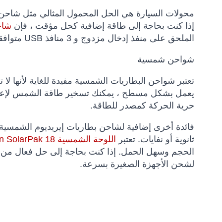
محولات السيارة هي الحل المحمول المثالي مثل شاحن السيارة Iridium 9555 ، وهو متوافق أيضًا مع هوا
إذا كنت بحاجة إلى طاقة إضافية كحل مؤقت ، فإن
شاحن rCore 26800
الملحق على منفذ إدخال مزدوج و 3 منافذ USB متوافقة لشحن معظم الأجهزة الذكية ، مثل iPhone أو iPad أو هاتف Android.
شواحن شمسية
تعتبر شواحن البطاريات الشمسية مفيدة للغاية لأنها لا
حرية الحركة كمصدر للطاقة.
فائدة أخرى إضافية
لشاحن بطاريات إيريديوم
الشمسية
ثانوية أو نفايات. تعتبر
اللوحة الشمسية SatStation SolarPak 18 القابلة للطي
لشحن الأجهزة الصغيرة بسرعة.
Kai