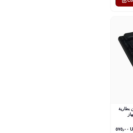
Co
SatStati رباعي الفتحات
٥٧٥٫