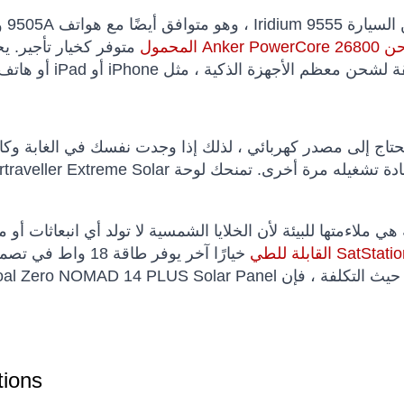
تف 9505A و 9575.
Anker Powe المحمول
متوفر كخيار تأجير. ي
 تحتاج إلى مصدر كهربائي ، لذلك إذا وجدت نفسك في الغابة وك
يعمل بشكل مسطح ، يمكنك تسخير طاقة الشمس لإعادة تشغيله مرة أخرى. تمنحك لوحة me Solar
هي ملاءمتها للبيئة لأن الخلايا الشمسية لا تولد أي انبعاثات أو 
خيارًا آخر يوفر طاقة 18 وا
ions