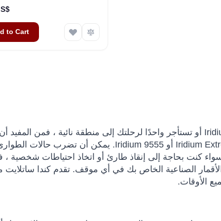
٧٦ US$
d to Cart
إذا كنت تمتلك هاتفًا يعمل بالأقمار الصناعية من نوع Iridium أو تستأجر واحدًا لرحلتك إلى منطقة نائية ، فمن الم
لديك بطاريات احتياطية بالإضافة إلى شاحن هاتف Iridium Extreme أو Iridium 9555. يمكن أن تض
واء كنت بحاجة إلى إنقاذ طارئ أو اتخاذ احتياطات شخصية ، ف
 الأقمار الصناعية الخاص بك في أي موقف. تقدم كندا ساتلايت
ع الأوقات.