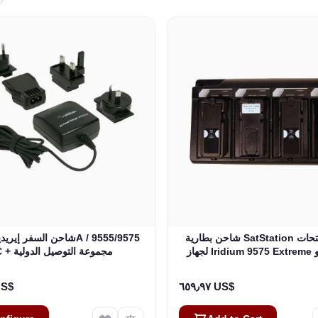
e depends on the options chosen on the product page
شاحن بطارية SatStation رباعي الفتحات
لجهاز Iridium 9575 Extreme و Iridium
AC + مجموعة التوصيل الدولية
9575 PTT (SAT-CHG4-9
٨٠ US$
٦٥٩٫٩٧ US$