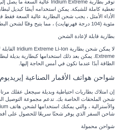
تغطية كاملة للشبكة. يمكن استخدامه أيضًا كبديل لبطارية Iridium Extreme أو كبطارية احتياطية لسفر
مئوية (104 درجة فهرنهايت) ، مما يتيح وقتًا لشحن البطارية من 4 ساعات إلى سعة 100٪.
بطارية قابلة لإعادة الشحن
الطاقة أبدًا عندما تكون في أمس الحاجة إليها.
شواحن هواتف الأقمار الصناعية إيريديوم
إن امتلاك بطاريات احتياطية وبديلة سيجعل عقلك مرتاح
شحن الملحقات الخاصة بك.
تدعم مجموعة التوصيل الدول
شاحن السفر الذي يوفر شحنًا سريعًا للحصول على أفض
شواحن محمولة