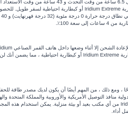
توفر بطارية Iridium Extreme عالية السعة ما يصل إلى 6.5 ساعة من وقت التحدث و 43 ساعة 
 طويل.
للحصو
الأداء الأم
لا يمكن شحن بطارية Iridium Extreme Li-Ion القابلة لإعادة الشحن إلا أثناء وضعها داخل هاتف
Extreme. يمكن بعد ذلك استخدامها كبطارية بديلة لبطارية Iridium Extreme أو كبطارية احتياطية ، مما يضمن
ًا ، ومع ذلك ، من المهم أيضًا أن يكون لديك مصدر طاقة للح
ية منافذ التوصيل الأمريكية والأوروبية والمملكة المتحدة والهن
والأسترالية ، والتي يمكنك استخدامها لشحن هاتف Iridium من أي مكتب بعيد أو بيئة منزلية. يمكن استخدام ه
ل أداء.