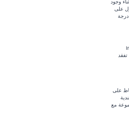
من وقت الاستعداد أثناء وجود
ل على
ثل ، يجب شحن البطارية عالية السعة فقط في نطاق درجة حرارة 0 درجة مئوية (32 درجة فهرنهايت) و 40 درجة
 القمر الصناعي Iridium
 أنك لن تفقد
فاظ على
دية
ذه المجموعة مع