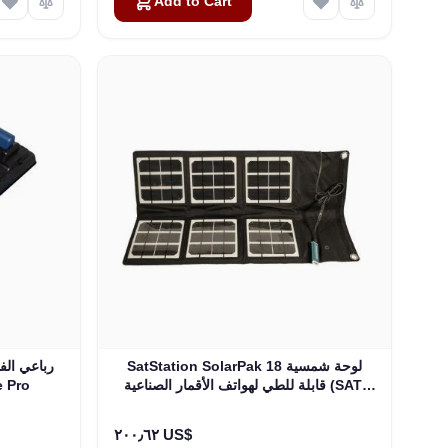
Add to Cart
SatStation SolarPak 18 لوحة شمسية
قابلة للطي لهواتف الأقمار الصناعية (SAT-
لجهاز 
SOL18-PK)
٢٠٠٫٦٢ US$