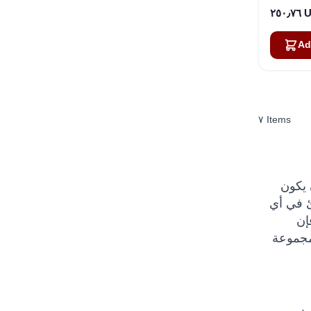
٢٥٠٫
Ad
٧
Items
فيد أن يكون
رب حالات الطوارئ في أي
إن
 مجموعة