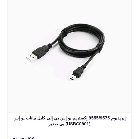
إيريديوم 9555/9575 إكستريم يو إس بي إلى كابل بيانات يو إس
بي صغير (USBC0901)