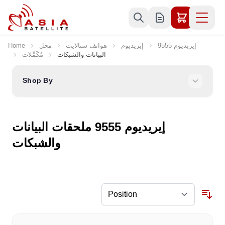
Skip to Content
إيريديوم 9555
إيريديوم
هواتف ستالايت
محل
Home
البيانات والشبكات
مُكَمِّلات
Shop By
إيريديوم 9555 ملحقات البيانات
والشبكات