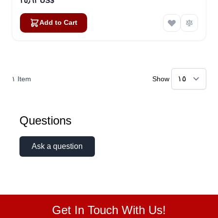
٣٥٫٦٢ US$
Add to Cart
١
Item
Show
Questions
Ask a question
Get In Touch With Us!