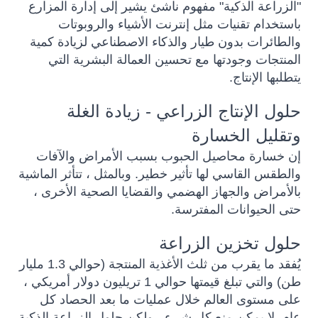
"الزراعة الذكية" مفهوم ناشئ يشير إلى إدارة المزارع
باستخدام تقنيات مثل إنترنت الأشياء والروبوتات
والطائرات بدون طيار والذكاء الاصطناعي لزيادة كمية
المنتجات وجودتها مع تحسين العمالة البشرية التي
يتطلبها الإنتاج.
حلول الإنتاج الزراعي - زيادة الغلة
وتقليل الخسارة
إن خسارة محاصيل الحبوب بسبب الأمراض والآفات
والطقس القاسي لها تأثير خطير. وبالمثل ، تتأثر الماشية
بالأمراض والجهاز الهضمي والقضايا الصحية الأخرى ،
حتى الحيوانات المفترسة.
حلول تخزين الزراعة
يُفقد ما يقرب من ثلث الأغذية المنتجة (حوالي 1.3 مليار
طن) والتي تبلغ قيمتها حوالي 1 تريليون دولار أمريكي ،
على مستوى العالم خلال عمليات ما بعد الحصاد كل
عام. لا يمكن منع كل شيء ، ولكن حلول الزراعة الذكية