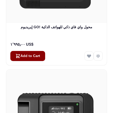
إيريديوم GO! محول واي فاي ذكي للهواتف الذكية
١٬٩٩٥٫٠٠ US$
Add to Cart