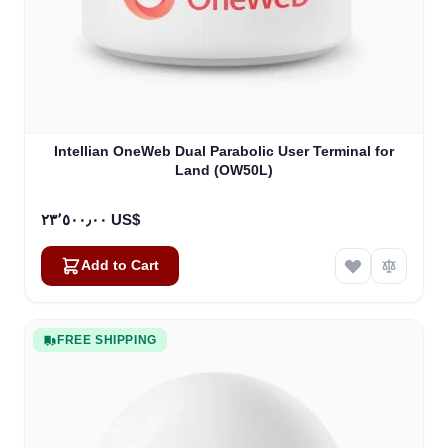
Intellian OneWeb Dual Parabolic User Terminal for
Land (OW50L)
٢٣٬٥٠٠٫٠٠ US$
Add to Cart
FREE SHIPPING