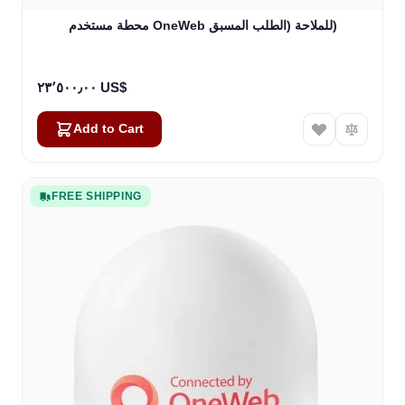
محطة مستخدم OneWeb للملاحة (الطلب المسبق)
٢٣٬٥٠٠٫٠٠ US$
Add to Cart
FREE SHIPPING