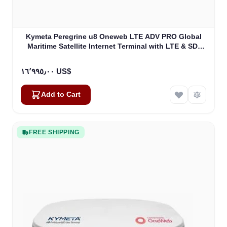
Kymeta Peregrine u8 Oneweb LTE ADV PRO Global
Maritime Satellite Internet Terminal with LTE & SD-
WAN (U8632-31323-0)
١٦٬٩٩٥٫٠٠ US$
Add to Cart
FREE SHIPPING