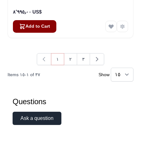
٨٬٩٩٥٫٠٠ US$
Add to Cart
١
٢
٣
You're currently reading page
Page
Page
Items
١٥
-
١
of
٣٧
Show
Questions
Ask a question