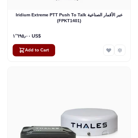
Iridium Extreme PTT Push To Talk عبر الأقمار الصناعية
(FPKT1401)
١٬٦٩٥٫٠٠ US$
Add to Cart