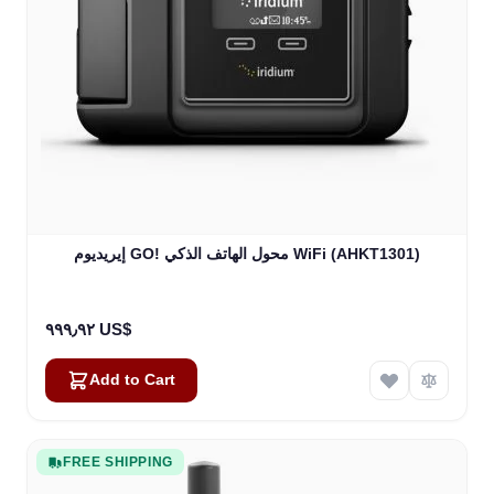
إيريديوم GO! محول الهاتف الذكي WiFi (AHKT1301)
٩٩٩٫٩٢ US$
Add to Cart
FREE SHIPPING