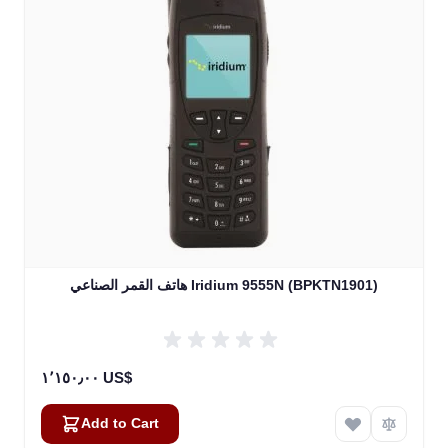
هاتف القمر الصناعي Iridium 9555N (BPKTN1901)
١٬١٥٠٫٠٠ US$
Add to Cart