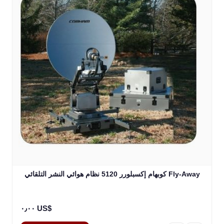
كوبهام إكسبلورر 5120 نظام هوائي النشر التلقائي Fly-Away
٠٫٠٠ US$