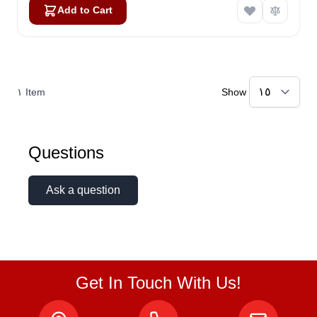
Add to Cart
١
Item
Show
Questions
Ask a question
Get In Touch With Us!