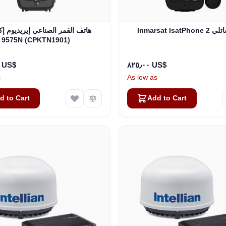
I هاتف ساتلي
هاتف القمر الصناعي إيريديوم إ
9575N (CPKTN1901)
١٬٣٩٥٫٠٠ US$
٨٢٥٫٠٠ US$
s
As low as
d to Cart
Add to Cart