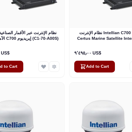
نظام الإنترنت Intellian C700 Iridium
نظام الإنترنت عبر الأقمار الصناعية
Certus Marine Satellite Inte
الآمن إنتيليان C700 إيريديوم (C1-70-A00S)
"Rack Mount Type (C1-70
٨٬٩٩٥٫٠٠ US$
٩٬٤٩٥٫٠٠ US$
d to Cart
Add to Cart