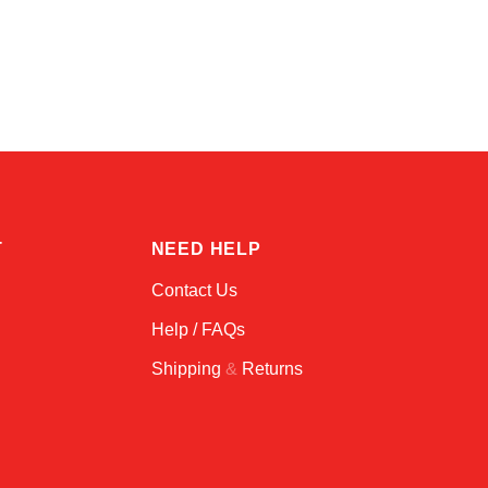
Kai
Online — typically replies instantly
T
NEED HELP
Contact Us
Help / FAQs
Shipping
&
Returns