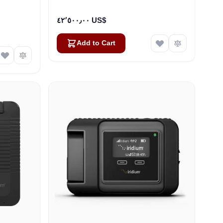
Modem (100292)
٤٢٬٥٠٠٫٠٠ US$
Add to Cart