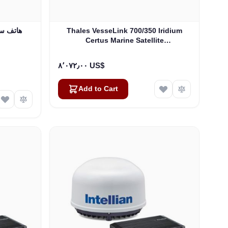
Thales VesseLink 700/350 Iridium
nmarsat IsatPhone 2
Certus Marine Satellite
Communications System
٨٬٠٧٢٫٠٠ US$
Add to Cart