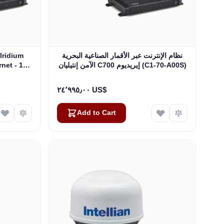
نظام الإنترنت عبر الأقمار الصناعية البحرية
الآمن إنتيليان C700 إيريديوم (C1-70-A00S)
rnet - 19
-A00R)
٢٤٬٩٩٥٫٠٠ US$
Add to Cart