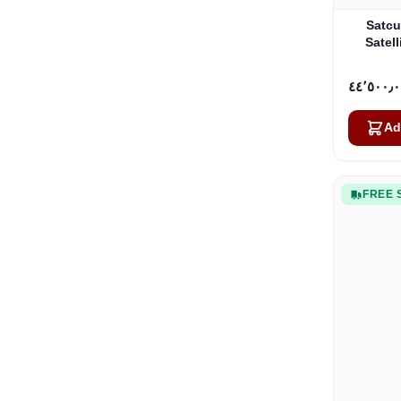
Satcu
Satell
Ad
FREE 