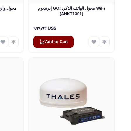
إيريديوم GO! محول الهاتف الذكي WiFi
(AHKT1301)
٩٩٩٫٩٢ US$
Add to Cart