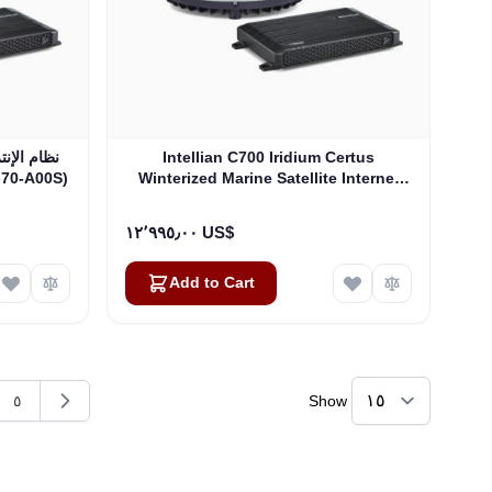
Intellian C700 Iridium Certus
نظام الإنت
Winterized Marine Satellite Internet
الآمن إنتيليان C700 إيريديوم
System with Heating Device - 19 "
Rack Mount Type (C1-70-A0HR)
١٢٬٩٩٥٫٠٠ US$
Add to Cart
٥
Show
g page
e
Page