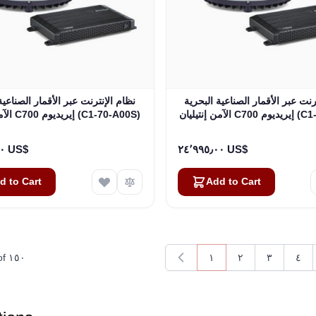
رنت عبر الأقمار الصناعية البحرية
نظام الإنترنت عبر الأقمار الصناعية
 (C1-70-A00S)
الآمن إنتيليان C700 إيريديوم (C1-70-A00S)
٢٤٬٩٩٥٫٠٠ US$
٢٤٬٩٩٥٫٠٠ US$
d to Cart
Add to Cart
of
١٥٠
١
٢
٣
٤
You're currently readin
Page
Page
Pag