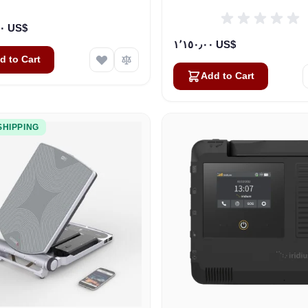
٢٣٬٥٠٠٫٠٠ US$
١٬١٥٠٫٠٠ US$
d to Cart
Add to Cart
SHIPPING