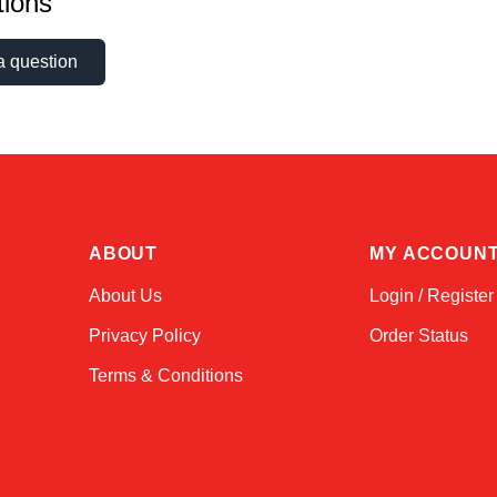
ions
a question
ABOUT
MY ACCOUN
About Us
Login / Register
Privacy Policy
Order Status
Terms & Conditions