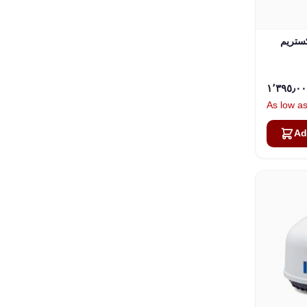
كستريم
As low a
Ad