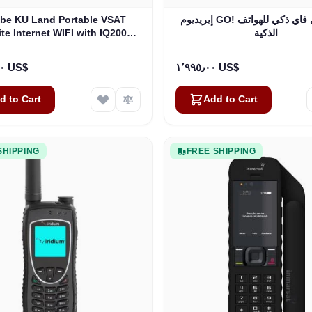
إيريديوم GO! محول واي فاي ذكي للهواتف
be KU Land Portable VSAT
الذكية
ite Internet WIFI with IQ200
Modem
٤٤٬٥٠٠٫٠٠ US$
١٬٩٩٥٫٠٠ US$
d to Cart
Add to Cart
SHIPPING
FREE SHIPPING