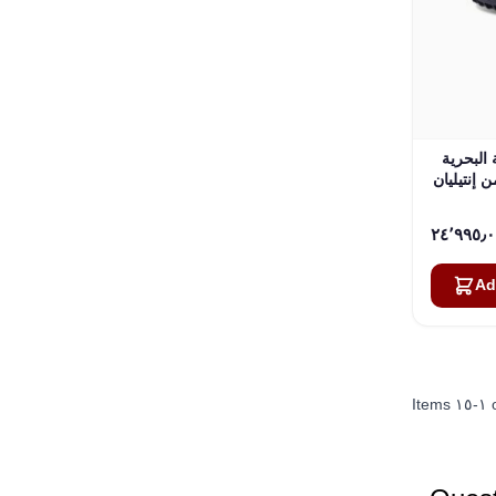
 البحرية
Ad
Items
١٥
-
١